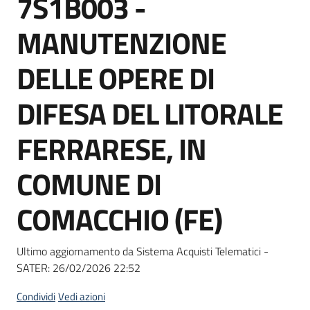
7S1B003 -
acquisto
MANUTENZIONE
Supporto
DELLE OPERE DI
DIFESA DEL LITORALE
Piattaforme
FERRARESE, IN
telematiche
COMUNE DI
COMACCHIO (FE)
English
Ultimo aggiornamento da Sistema Acquisti Telematici -
site
SATER:
26/02/2026 22:52
Condividi
Vedi azioni