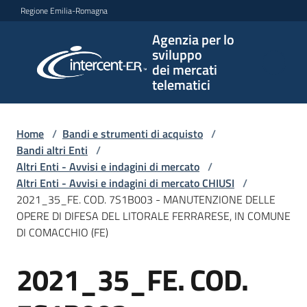
Vai al contenuto
Vai alla navigazione
Vai al footer
Regione Emilia-Romagna
Agenzia per lo
Agenzia
sviluppo
per lo
dei mercati
sviluppo
telematici
dei
mercati
telematici
Home
/
Bandi e strumenti di acquisto
/
Bandi altri Enti
/
Altri Enti - Avvisi e indagini di mercato
/
Altri Enti - Avvisi e indagini di mercato CHIUSI
/
L'Agenzia
2021_35_FE. COD. 7S1B003 - MANUTENZIONE DELLE
OPERE DI DIFESA DEL LITORALE FERRARESE, IN COMUNE
DI COMACCHIO (FE)
Bandi
2021_35_FE. COD.
e
Salta al contenuto
strumenti
di