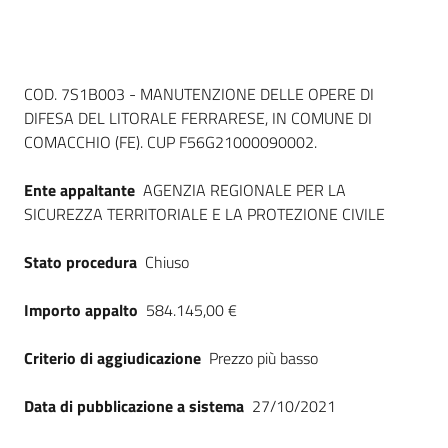
Seguici
su
Dati del bando
COD. 7S1B003 - MANUTENZIONE DELLE OPERE DI
DIFESA DEL LITORALE FERRARESE, IN COMUNE DI
COMACCHIO (FE). CUP F56G21000090002.
Ente appaltante
AGENZIA REGIONALE PER LA
SICUREZZA TERRITORIALE E LA PROTEZIONE CIVILE
Stato procedura
Chiuso
Importo appalto
584.145,00 €
Criterio di aggiudicazione
Prezzo più basso
Data di pubblicazione a sistema
27/10/2021