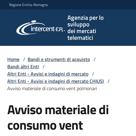
Vai al contenuto
Vai alla navigazione
Vai al footer
Regione Emilia-Romagna
Agenzia per lo
Agenzia
sviluppo
per lo
dei mercati
sviluppo
telematici
dei
mercati
telematici
Home
/
Bandi e strumenti di acquisto
/
Bandi altri Enti
/
Altri Enti - Avvisi e indagini di mercato
/
Altri Enti - Avvisi e indagini di mercato CHIUSI
/
L'Agenzia
Avviso materiale di consumo vent polmonari
Avviso materiale di
Salta al contenuto
Bandi
e
consumo vent
strumenti
di