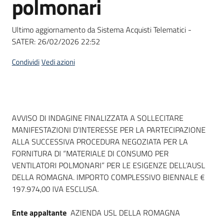
polmonari
acquisto
Ultimo aggiornamento da Sistema Acquisti Telematici -
SATER:
26/02/2026 22:52
Supporto
Condividi
Vedi azioni
Piattaforme
telematiche
Dati del bando
AVVISO DI INDAGINE FINALIZZATA A SOLLECITARE
MANIFESTAZIONI D’INTERESSE PER LA PARTECIPAZIONE
ALLA SUCCESSIVA PROCEDURA NEGOZIATA PER LA
FORNITURA DI “MATERIALE DI CONSUMO PER
VENTILATORI POLMONARI” PER LE ESIGENZE DELL’AUSL
English
DELLA ROMAGNA. IMPORTO COMPLESSIVO BIENNALE €
site
197.974,00 IVA ESCLUSA.
Ente appaltante
AZIENDA USL DELLA ROMAGNA