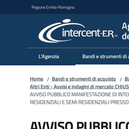
Vai al contenuto
Vai alla navigazione
Vai al footer
Regione Emilia-Romagna
A
d
L'Agenzia
Bandi e strumenti di 
Home
Bandi e strumenti di acquisto
Ba
/
/
Altri Enti - Avvisi e indagini di mercato CHIUS
AVVISO PUBBLICO MANIFESTAZIONE DI INTERE
RESIDENZIALI E SEMI RESIDENZIALI PRESS
Salta al contenuto
AVVISO PUBBLIC