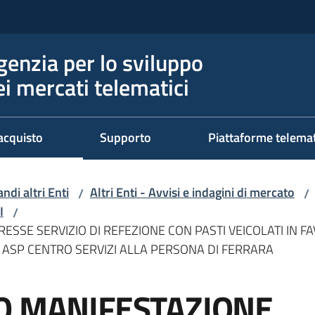
genzia per lo sviluppo
ei mercati telematici
acquisto
Supporto
Piattaforme telema
ndi altri Enti
Altri Enti - Avvisi e indagini di mercato
/
/
I
/
SSE SERVIZIO DI REFEZIONE CON PASTI VEICOLATI IN FAV
O ASP CENTRO SERVIZI ALLA PERSONA DI FERRARA
O MANIFESTAZIONE