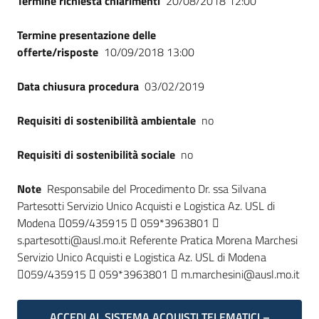
Termine richiesta chiarimenti
20/08/2018 12:00
Seguici
su
Termine presentazione delle
offerte/risposte
10/09/2018 13:00
Data chiusura procedura
03/02/2019
Requisiti di sostenibilità ambientale
no
Requisiti di sostenibilità sociale
no
Note
Responsabile del Procedimento Dr. ssa Silvana
Partesotti Servizio Unico Acquisti e Logistica Az. USL di
Modena 059/435915  059*3963801 
s.partesotti@ausl.mo.it Referente Pratica Morena Marchesi
Servizio Unico Acquisti e Logistica Az. USL di Modena
059/435915  059*3963801  m.marchesini@ausl.mo.it
ACCEDI AL SISTEMA ACQUISTI TELEMATICI –