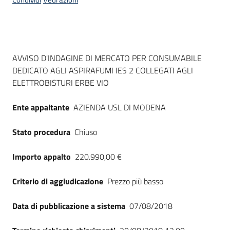
acquisto
Supporto
Dati del bando
AVVISO D'INDAGINE DI MERCATO PER CONSUMABILE
DEDICATO AGLI ASPIRAFUMI IES 2 COLLEGATI AGLI
ELETTROBISTURI ERBE VIO
Piattaforme
telematiche
Ente appaltante
AZIENDA USL DI MODENA
Stato procedura
Chiuso
Importo appalto
220.990,00 €
English
Criterio di aggiudicazione
Prezzo più basso
site
Data di pubblicazione a sistema
07/08/2018