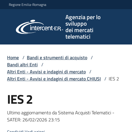
Vai al contenuto
Vai alla navigazione
Vai al footer
Regione Emilia-Romagna
Agenzia per lo
Agenzia
sviluppo
per lo
dei mercati
sviluppo
telematici
dei
mercati
telematici
Home
/
Bandi e strumenti di acquisto
/
Bandi altri Enti
/
Altri Enti - Avvisi e indagini di mercato
/
Altri Enti - Avvisi e indagini di mercato CHIUSI
/
IES 2
L'Agenzia
IES 2
Salta al contenuto
Bandi
Ultimo aggiornamento da Sistema Acquisti Telematici -
e
SATER:
26/02/2026 23:15
strumenti
di
Condividi
Vedi azioni