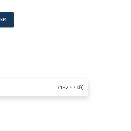
TER
(
182.57 kB
)