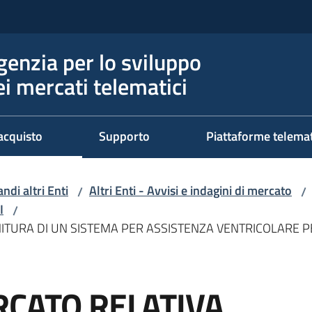
genzia per lo sviluppo
ei mercati telematici
acquisto
Supporto
Piattaforme telema
ndi altri Enti
Altri Enti - Avvisi e indagini di mercato
/
/
I
/
NITURA DI UN SISTEMA PER ASSISTENZA VENTRICOLARE 
RCATO RELATIVA