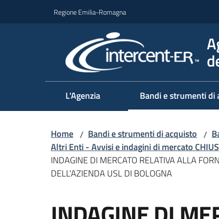
Vai al contenuto
Vai alla navigazione
Vai al footer
Regione Emilia-Romagna
A
d
L'Agenzia
Bandi e strumenti di 
Home
Bandi e strumenti di acquisto
Ba
/
/
Altri Enti - Avvisi e indagini di mercato CHIUS
INDAGINE DI MERCATO RELATIVA ALLA FOR
DELL'AZIENDA USL DI BOLOGNA
Salta al contenuto
INDAGINE DI ME