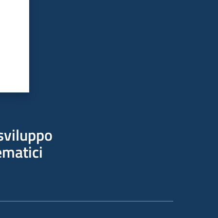
sviluppo
ematici