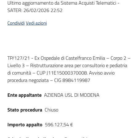
Ultimo aggiornamento da Sistema Acquisti Telematici -
acquisto
SATER:
26/02/2026 22:52
Condividi
Vedi azioni
Supporto
Piattaforme
Dati del bando
TP/127/21 - Ex Ospedale di Castelfranco Emilia – Corpo 2 –
telematiche
Livello 3 – Ristrutturazione area per consultorio e pediatria
di comunità – CUP J11E15000370008. Avviso avvio
procedura negoziata – CIG 8984119987
Ente appaltante
AZIENDA USL DI MODENA
English
Stato procedura
Chiuso
site
Importo appalto
596.127,54 €