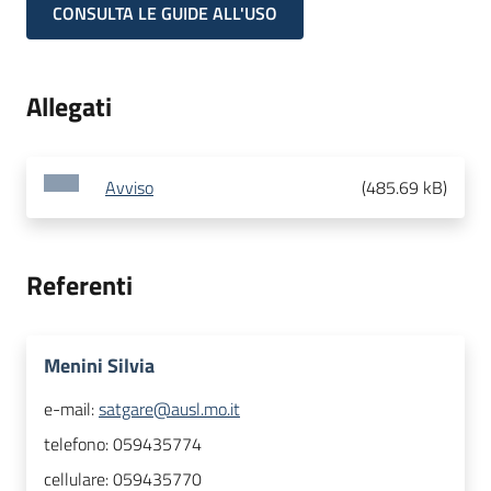
CONSULTA LE GUIDE ALL'USO
Allegati
Avviso
(
485.69 kB
)
Referenti
Menini Silvia
e-mail:
satgare@ausl.mo.it
telefono:
059435774
cellulare:
059435770