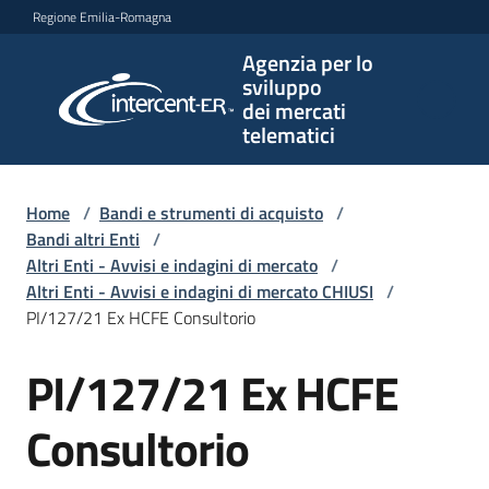
Vai al contenuto
Vai alla navigazione
Vai al footer
Regione Emilia-Romagna
Agenzia per lo
Agenzia
sviluppo
per lo
dei mercati
sviluppo
telematici
dei
mercati
telematici
Home
/
Bandi e strumenti di acquisto
/
Bandi altri Enti
/
Altri Enti - Avvisi e indagini di mercato
/
Altri Enti - Avvisi e indagini di mercato CHIUSI
/
L'Agenzia
PI/127/21 Ex HCFE Consultorio
PI/127/21 Ex HCFE
Salta al contenuto
Bandi
e
Consultorio
strumenti
di