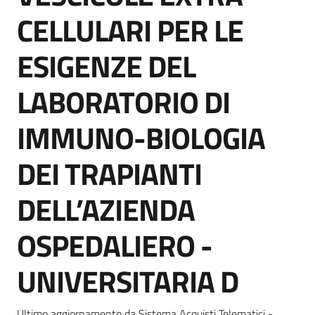
Seguici
CELLULARI PER LE
su
ESIGENZE DEL
LABORATORIO DI
IMMUNO-BIOLOGIA
DEI TRAPIANTI
DELL’AZIENDA
OSPEDALIERO -
UNIVERSITARIA D
Ultimo aggiornamento da Sistema Acquisti Telematici -