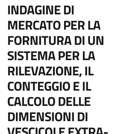
INDAGINE DI
acquisto
Salta al contenuto
MERCATO PER LA
Supporto
FORNITURA DI UN
SISTEMA PER LA
Piattaforme
telematiche
RILEVAZIONE, IL
CONTEGGIO E IL
CALCOLO DELLE
English
DIMENSIONI DI
site
VESCICOLE EXTRA-