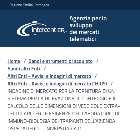
Vai al contenuto
Vai alla navigazione
Vai al footer
Regione Emilia-Romagna
Agenzia per lo
Agenzia
sviluppo
per lo
dei mercati
sviluppo
telematici
dei
mercati
telematici
Home
/
Bandi e strumenti di acquisto
/
Bandi altri Enti
/
Altri Enti - Avvisi e indagini di mercato
/
Altri Enti - Avvisi e indagini di mercato CHIUSI
/
L'Agenzia
INDAGINE DI MERCATO PER LA FORNITURA DI UN
SISTEMA PER LA RILEVAZIONE, IL CONTEGGIO E IL
CALCOLO DELLE DIMENSIONI DI VESCICOLE EXTRA-
CELLULARI PER LE ESIGENZE DEL LABORATORIO DI
Bandi
IMMUNO-BIOLOGIA DEI TRAPIANTI DELL’AZIENDA
e
OSPEDALIERO - UNIVERSITARIA D
strumenti
di