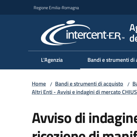
Vai al contenuto
Vai alla navigazione
Vai al footer
Regione Emilia-Romagna
A
d
L'Agenzia
Bandi e strumenti di 
Home
Bandi e strumenti di acquisto
Ba
/
/
Altri Enti - Avvisi e indagini di mercato CHIUS
Salta al contenuto
Avviso di indagine
ricezione di manif