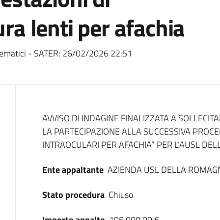
ura lenti per afachia
ematici - SATER:
26/02/2026 22:51
Dati del bando
AVVISO DI INDAGINE FINALIZZATA A SOLLECIT
LA PARTECIPAZIONE ALLA SUCCESSIVA PROCE
INTRAOCULARI PER AFACHIA” PER L’AUSL DE
Ente appaltante
AZIENDA USL DELLA ROMAG
Stato procedura
Chiuso
Importo appalto
195.000,00 €