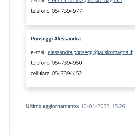
e-mail:
stefania.camisa@auslromagna.it
telefono:
0547394977
Ponseggi Alessandra
e-mail:
alessandra.ponseggi@auslromagna.it
telefono:
0547394950
cellulare:
0547394452
Ultimo aggiornamento
:
18-01-2022, 15:26