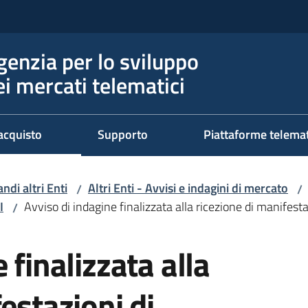
genzia per lo sviluppo
ei mercati telematici
acquisto
Supporto
Piattaforme telema
ndi altri Enti
Altri Enti - Avvisi e indagini di mercato
/
/
I
Avviso di indagine finalizzata alla ricezione di manifesta
/
 finalizzata alla
estazioni di