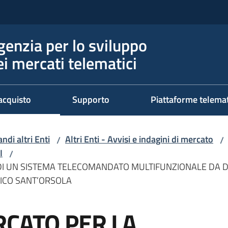
genzia per lo sviluppo
ei mercati telematici
acquisto
Supporto
Piattaforme telema
ndi altri Enti
Altri Enti - Avvisi e indagini di mercato
/
/
I
/
 DI UN SISTEMA TELECOMANDATO MULTIFUNZIONALE DA D
NICO SANT’ORSOLA
RCATO PER LA