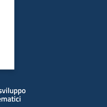
sviluppo
ematici