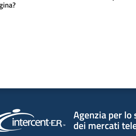
gina?
a da 1 a 5 stelle
Agenzia per lo 
dei mercati tel