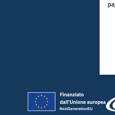
pa
Valut