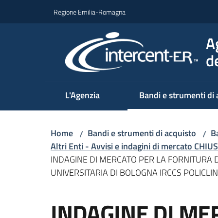
Vai al contenuto
Vai alla navigazione
Vai al footer
Regione Emilia-Romagna
A
d
L'Agenzia
Bandi e strumenti di 
Home
Bandi e strumenti di acquisto
Ba
/
/
Altri Enti - Avvisi e indagini di mercato CHIUS
INDAGINE DI MERCATO PER LA FORNITURA
UNIVERSITARIA DI BOLOGNA IRCCS POLICLI
Salta al contenuto
INDAGINE DI ME