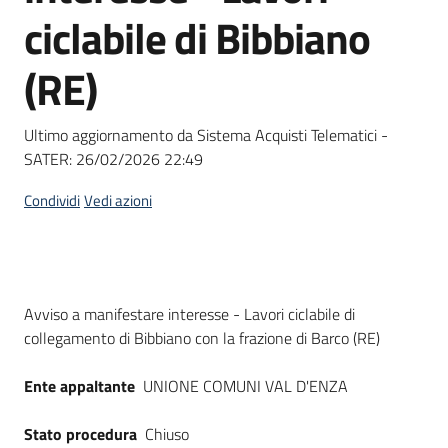
acquisto
ciclabile di Bibbiano
(RE)
Supporto
Ultimo aggiornamento da Sistema Acquisti Telematici -
SATER:
26/02/2026 22:49
Piattaforme
telematiche
Condividi
Vedi azioni
Dati del bando
Avviso a manifestare interesse - Lavori ciclabile di
collegamento di Bibbiano con la frazione di Barco (RE)
English
site
Ente appaltante
UNIONE COMUNI VAL D'ENZA
Stato procedura
Chiuso