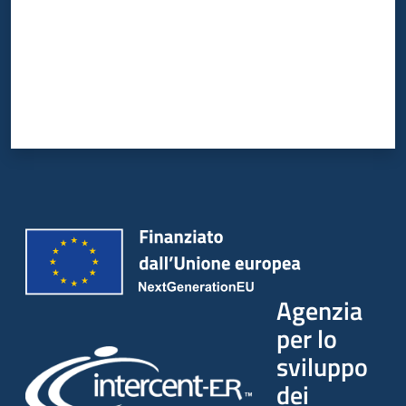
Agenzia
per lo
sviluppo
dei