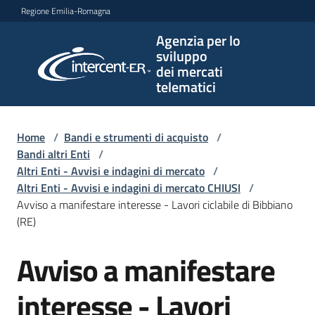
Vai al contenuto
Vai alla navigazione
Vai al footer
Regione Emilia-Romagna
Agenzia per lo
Agenzia
sviluppo
per lo
dei mercati
sviluppo
telematici
dei
mercati
telematici
Home
/
Bandi e strumenti di acquisto
/
Bandi altri Enti
/
Altri Enti - Avvisi e indagini di mercato
/
Altri Enti - Avvisi e indagini di mercato CHIUSI
/
L'Agenzia
Avviso a manifestare interesse - Lavori ciclabile di Bibbiano
(RE)
Avviso a manifestare
Bandi
Salta al contenuto
e
strumenti
interesse - Lavori
di