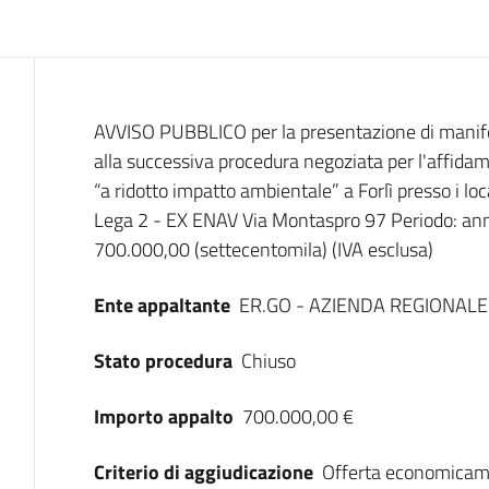
Dati del bando
AVVISO PUBBLICO per la presentazione di manifes
alla successiva procedura negoziata per l'affidame
“a ridotto impatto ambientale” a Forlì presso i l
Lega 2 - EX ENAV Via Montaspro 97 Periodo: anni
700.000,00 (settecentomila) (IVA esclusa)
Ente appaltante
ER.GO - AZIENDA REGIONALE 
Stato procedura
Chiuso
Importo appalto
700.000,00 €
Criterio di aggiudicazione
Offerta economicam