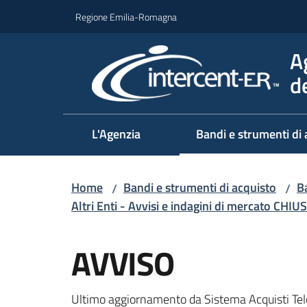
Vai al contenuto
Vai alla navigazione
Vai al footer
Regione Emilia-Romagna
A
d
L'Agenzia
Bandi e strumenti di 
Home
Bandi e strumenti di acquisto
Ba
/
/
Altri Enti - Avvisi e indagini di mercato CHIUS
Salta al contenuto
AVVISO
Ultimo aggiornamento da Sistema Acquisti Tel