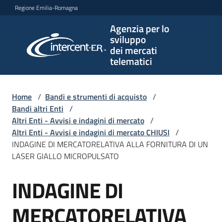
Vai al contenuto
Vai alla navigazione
Vai al footer
Regione Emilia-Romagna
Agenzia per lo
Agenzia
sviluppo
per lo
dei mercati
sviluppo
telematici
dei
mercati
telematici
Home
/
Bandi e strumenti di acquisto
/
Bandi altri Enti
/
Altri Enti - Avvisi e indagini di mercato
/
Altri Enti - Avvisi e indagini di mercato CHIUSI
/
L'Agenzia
INDAGINE DI MERCATORELATIVA ALLA FORNITURA DI UN
LASER GIALLO MICROPULSATO
INDAGINE DI
Bandi
Salta al contenuto
e
strumenti
MERCATORELATIVA
di