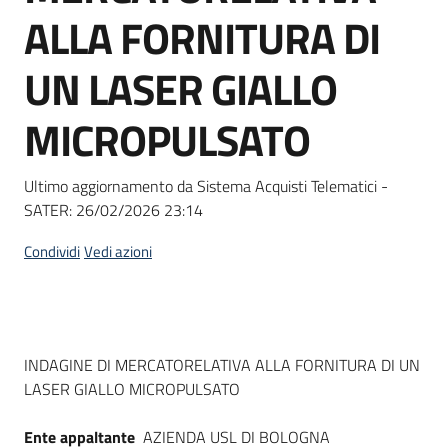
acquisto
ALLA FORNITURA DI
UN LASER GIALLO
Supporto
MICROPULSATO
Piattaforme
Ultimo aggiornamento da Sistema Acquisti Telematici -
telematiche
SATER:
26/02/2026 23:14
Condividi
Vedi azioni
English
Dati del bando
INDAGINE DI MERCATORELATIVA ALLA FORNITURA DI UN
site
LASER GIALLO MICROPULSATO
Ente appaltante
AZIENDA USL DI BOLOGNA