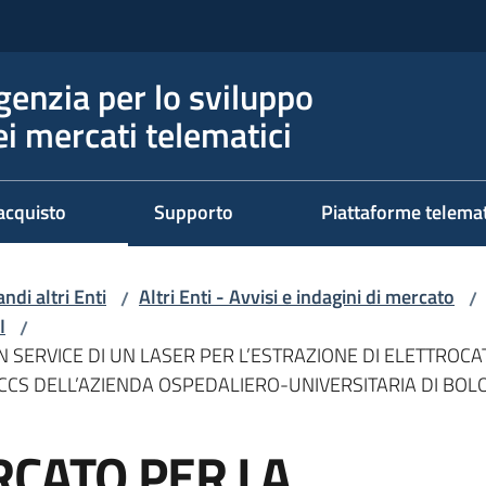
genzia per lo sviluppo
ei mercati telematici
acquisto
Supporto
Piattaforme telema
ndi altri Enti
Altri Enti - Avvisi e indagini di mercato
/
/
I
/
 SERVICE DI UN LASER PER L’ESTRAZIONE DI ELETTROCAT
RCCS DELL’AZIENDA OSPEDALIERO-UNIVERSITARIA DI BO
RCATO PER LA