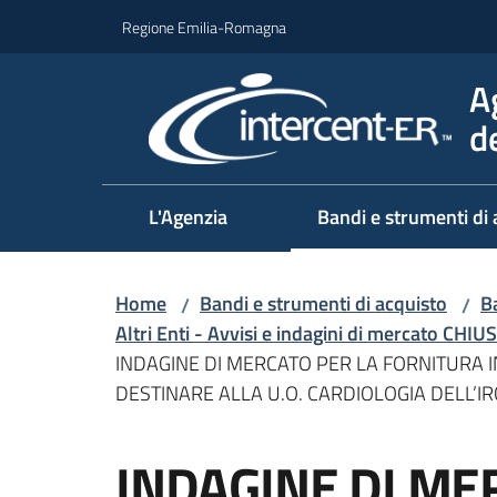
Vai al contenuto
Vai alla navigazione
Vai al footer
Regione Emilia-Romagna
A
d
L'Agenzia
Bandi e strumenti di 
Home
Bandi e strumenti di acquisto
Ba
/
/
Altri Enti - Avvisi e indagini di mercato CHIUS
INDAGINE DI MERCATO PER LA FORNITURA IN
DESTINARE ALLA U.O. CARDIOLOGIA DELL’I
Salta al contenuto
INDAGINE DI ME