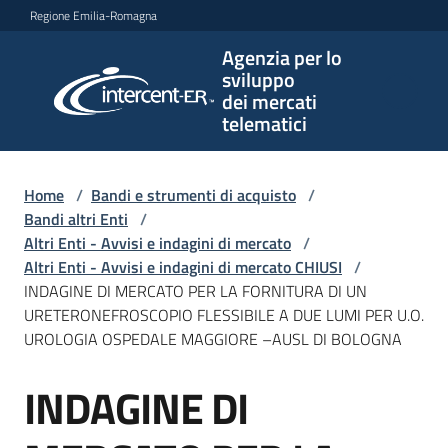
Vai al contenuto
Vai alla navigazione
Vai al footer
Regione Emilia-Romagna
Agenzia per lo
Agenzia
sviluppo
per lo
dei mercati
sviluppo
telematici
dei
mercati
telematici
Home
/
Bandi e strumenti di acquisto
/
Bandi altri Enti
/
Altri Enti - Avvisi e indagini di mercato
/
Altri Enti - Avvisi e indagini di mercato CHIUSI
/
L'Agenzia
INDAGINE DI MERCATO PER LA FORNITURA DI UN
URETERONEFROSCOPIO FLESSIBILE A DUE LUMI PER U.O.
UROLOGIA OSPEDALE MAGGIORE –AUSL DI BOLOGNA
Bandi
INDAGINE DI
e
Salta al contenuto
strumenti
di