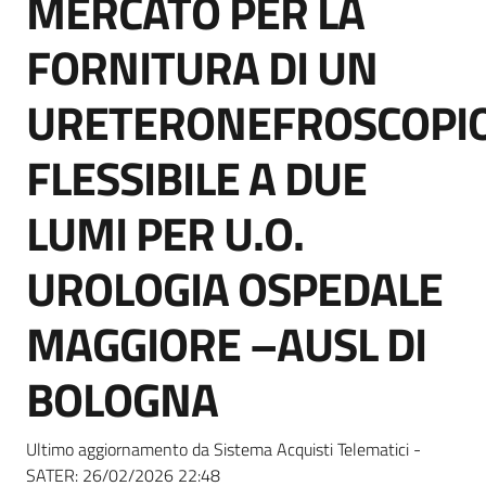
MERCATO PER LA
acquisto
FORNITURA DI UN
Supporto
URETERONEFROSCOPI
FLESSIBILE A DUE
Piattaforme
LUMI PER U.O.
telematiche
UROLOGIA OSPEDALE
MAGGIORE –AUSL DI
BOLOGNA
English
site
Ultimo aggiornamento da Sistema Acquisti Telematici -
SATER:
26/02/2026 22:48