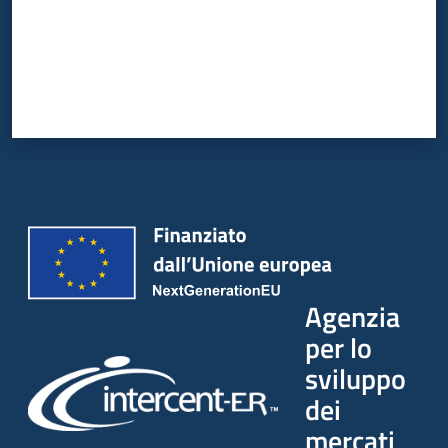
Agenzia
per lo
sviluppo
dei
mercati