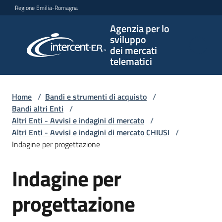
Vai al contenuto
Vai alla navigazione
Vai al footer
Regione Emilia-Romagna
Agenzia per lo
Agenzia
sviluppo
per lo
dei mercati
sviluppo
telematici
dei
mercati
telematici
Home
/
Bandi e strumenti di acquisto
/
Bandi altri Enti
/
Altri Enti - Avvisi e indagini di mercato
/
Altri Enti - Avvisi e indagini di mercato CHIUSI
/
L'Agenzia
Indagine per progettazione
Indagine per
Salta al contenuto
Bandi
e
progettazione
strumenti
di