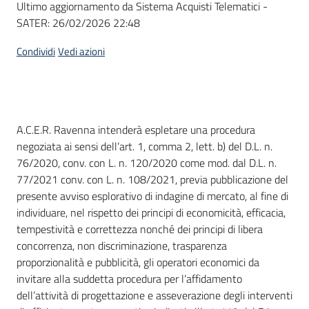
Ultimo aggiornamento da Sistema Acquisti Telematici -
acquisto
SATER:
26/02/2026 22:48
Condividi
Vedi azioni
Supporto
Piattaforme
Dati del bando
A.C.E.R. Ravenna intenderà espletare una procedura
telematiche
negoziata ai sensi dell’art. 1, comma 2, lett. b) del D.L. n.
76/2020, conv. con L. n. 120/2020 come mod. dal D.L. n.
77/2021 conv. con L. n. 108/2021, previa pubblicazione del
presente avviso esplorativo di indagine di mercato, al fine di
individuare, nel rispetto dei principi di economicità, efficacia,
tempestività e correttezza nonché dei principi di libera
English
concorrenza, non discriminazione, trasparenza
site
proporzionalità e pubblicità, gli operatori economici da
invitare alla suddetta procedura per l’affidamento
dell’attività di progettazione e asseverazione degli interventi