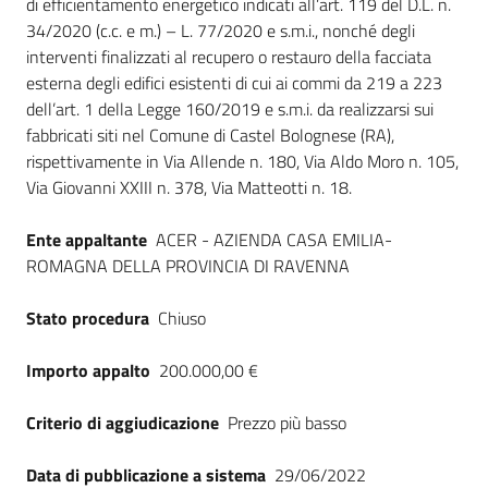
di efficientamento energetico indicati all’art. 119 del D.L. n.
Seguici
34/2020 (c.c. e m.) – L. 77/2020 e s.m.i., nonché degli
su
interventi finalizzati al recupero o restauro della facciata
esterna degli edifici esistenti di cui ai commi da 219 a 223
dell’art. 1 della Legge 160/2019 e s.m.i. da realizzarsi sui
fabbricati siti nel Comune di Castel Bolognese (RA),
rispettivamente in Via Allende n. 180, Via Aldo Moro n. 105,
Via Giovanni XXIII n. 378, Via Matteotti n. 18.
Ente appaltante
ACER - AZIENDA CASA EMILIA-
ROMAGNA DELLA PROVINCIA DI RAVENNA
Stato procedura
Chiuso
Importo appalto
200.000,00 €
Criterio di aggiudicazione
Prezzo più basso
Data di pubblicazione a sistema
29/06/2022