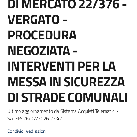
DI MERCATO 22/376 -
acquisto
VERGATO -
Supporto
PROCEDURA
NEGOZIATA -
Piattaforme
INTERVENTI PER LA
telematiche
MESSA IN SICUREZZA
DI STRADE COMUNALI
English
Ultimo aggiornamento da Sistema Acquisti Telematici -
site
SATER:
26/02/2026 22:47
Condividi
Vedi azioni