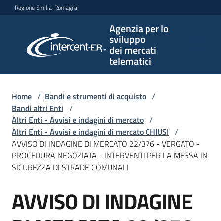
Vai al contenuto
Vai alla navigazione
Vai al footer
Regione Emilia-Romagna
Agenzia per lo
Agenzia
sviluppo
per lo
dei mercati
sviluppo
telematici
dei
mercati
telematici
Home
/
Bandi e strumenti di acquisto
/
Bandi altri Enti
/
Altri Enti - Avvisi e indagini di mercato
/
Altri Enti - Avvisi e indagini di mercato CHIUSI
/
L'Agenzia
AVVISO DI INDAGINE DI MERCATO 22/376 - VERGATO -
PROCEDURA NEGOZIATA - INTERVENTI PER LA MESSA IN
SICUREZZA DI STRADE COMUNALI
Bandi
AVVISO DI INDAGINE
e
Salta al contenuto
strumenti
di