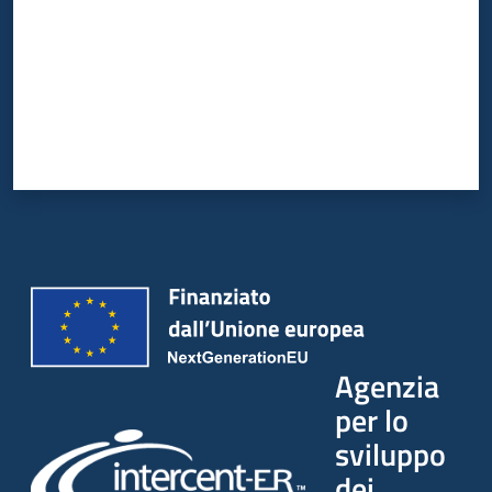
Agenzia
per lo
sviluppo
dei