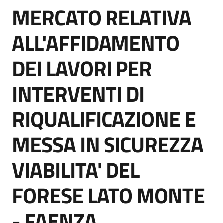
acquisto
MERCATO RELATIVA
ALL'AFFIDAMENTO
Supporto
DEI LAVORI PER
INTERVENTI DI
Piattaforme
telematiche
RIQUALIFICAZIONE E
MESSA IN SICUREZZA
VIABILITA' DEL
English
FORESE LATO MONTE
site
- FAENZA