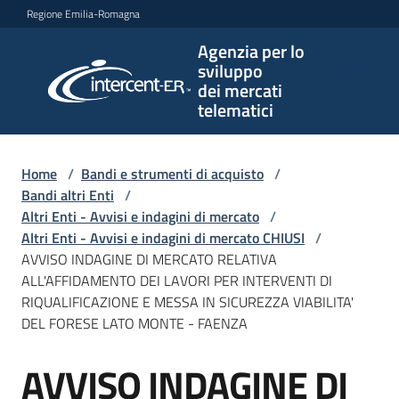
Vai al contenuto
Vai alla navigazione
Vai al footer
Regione Emilia-Romagna
Agenzia per lo
Agenzia
sviluppo
per lo
dei mercati
sviluppo
telematici
dei
mercati
telematici
Home
/
Bandi e strumenti di acquisto
/
Bandi altri Enti
/
Altri Enti - Avvisi e indagini di mercato
/
Altri Enti - Avvisi e indagini di mercato CHIUSI
/
L'Agenzia
AVVISO INDAGINE DI MERCATO RELATIVA
ALL'AFFIDAMENTO DEI LAVORI PER INTERVENTI DI
RIQUALIFICAZIONE E MESSA IN SICUREZZA VIABILITA'
DEL FORESE LATO MONTE - FAENZA
Bandi
e
AVVISO INDAGINE DI
strumenti
Salta al contenuto
di