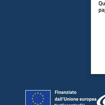
Qu
pa
Valut