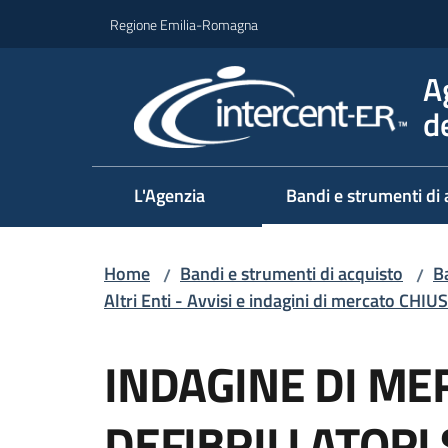
Vai al contenuto
Vai alla navigazione
Vai al footer
Regione Emilia-Romagna
A
d
L'Agenzia
Bandi e strumenti di 
Home
Bandi e strumenti di acquisto
Ba
/
/
Altri Enti - Avvisi e indagini di mercato CHIUS
Salta al contenuto
INDAGINE DI ME
DEFIBRILLATORI 