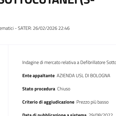
ematici - SATER:
26/02/2026 22:46
Dati del bando
Indagine di mercato relativa a Defibrillatore So
Ente appaltante
AZIENDA USL DI BOLOGNA
Stato procedura
Chiuso
Criterio di aggiudicazione
Prezzo più basso
Data di pubblicazione a sistema
29/08/2022