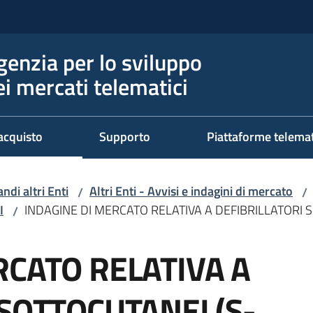
genzia per lo sviluppo
ei mercati telematici
acquisto
Supporto
Piattaforme telema
ndi altri Enti
Altri Enti - Avvisi e indagini di mercato
/
/
I
INDAGINE DI MERCATO RELATIVA A DEFIBRILLATORI 
/
RCATO RELATIVA A
SOTTOCUTANEI (S-