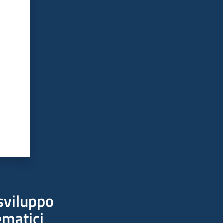
sviluppo
ematici