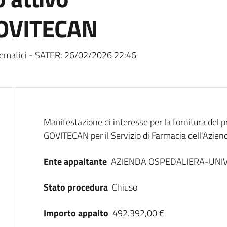
OVITECAN
ematici - SATER:
26/02/2026 22:46
Dati del bando
Manifestazione di interesse per la fornitura del
GOVITECAN per il Servizio di Farmacia dell'Aziend
Ente appaltante
AZIENDA OSPEDALIERA-UNIV
Stato procedura
Chiuso
Importo appalto
492.392,00 €