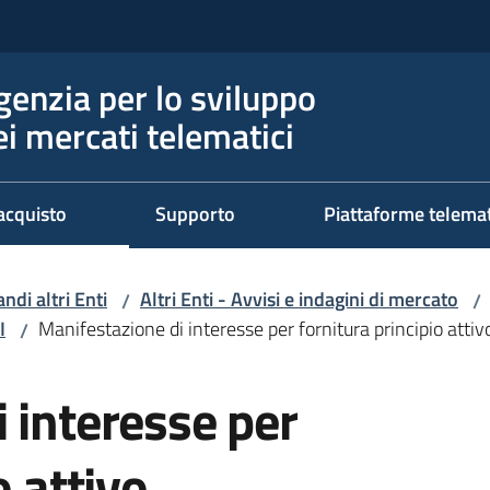
genzia per lo sviluppo
ei mercati telematici
acquisto
Supporto
Piattaforme telema
ndi altri Enti
Altri Enti - Avvisi e indagini di mercato
/
/
I
Manifestazione di interesse per fornitura principio 
/
 interesse per
o attivo