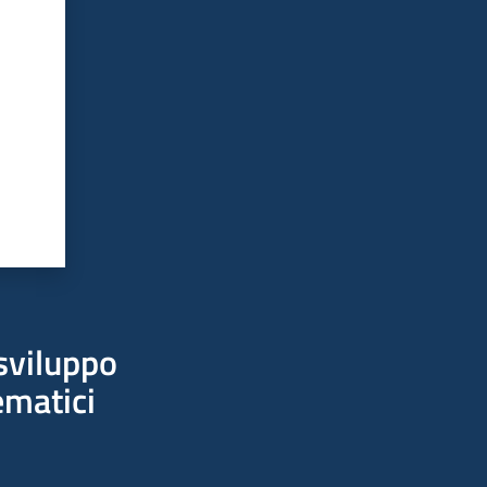
sviluppo
ematici