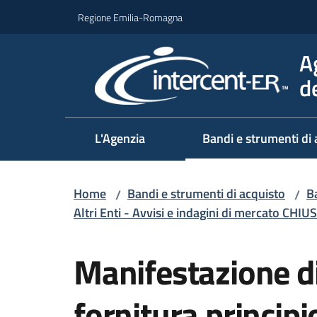
Vai al contenuto
Vai alla navigazione
Vai al footer
Regione Emilia-Romagna
A
d
L'Agenzia
Bandi e strumenti di 
Home
Bandi e strumenti di acquisto
Ba
/
/
Altri Enti - Avvisi e indagini di mercato CHIUS
Salta al contenuto
Manifestazione di
fornitura principi