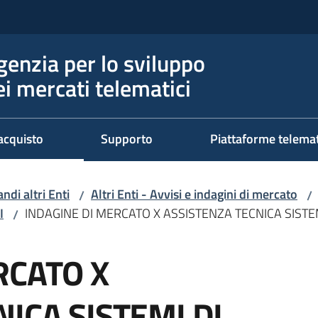
genzia per lo sviluppo
ei mercati telematici
acquisto
Supporto
Piattaforme telema
ndi altri Enti
Altri Enti - Avvisi e indagini di mercato
/
/
I
INDAGINE DI MERCATO X ASSISTENZA TECNICA SIST
/
RCATO X
ICA SISTEMI DI