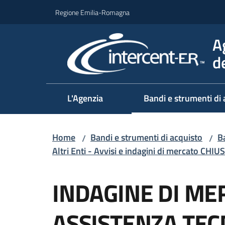
Vai al contenuto
Vai alla navigazione
Vai al footer
Regione Emilia-Romagna
A
d
L'Agenzia
Bandi e strumenti di 
Home
Bandi e strumenti di acquisto
Ba
/
/
Altri Enti - Avvisi e indagini di mercato CHIUS
Salta al contenuto
INDAGINE DI ME
ASSISTENZA TECN