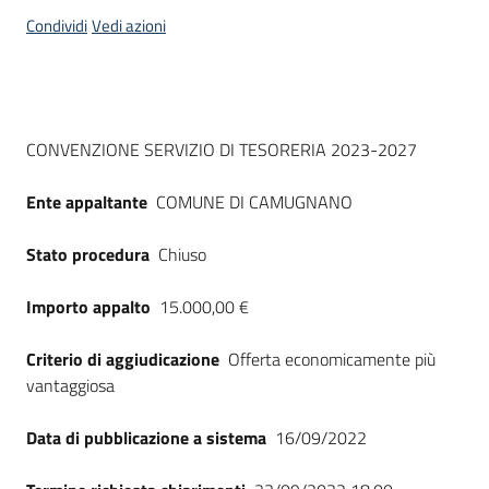
acquisto
Condividi
Vedi azioni
Supporto
Dati del bando
CONVENZIONE SERVIZIO DI TESORERIA 2023-2027
Piattaforme
Ente appaltante
COMUNE DI CAMUGNANO
telematiche
Stato procedura
Chiuso
Importo appalto
15.000,00 €
Criterio di aggiudicazione
Offerta economicamente più
English
vantaggiosa
site
Data di pubblicazione a sistema
16/09/2022