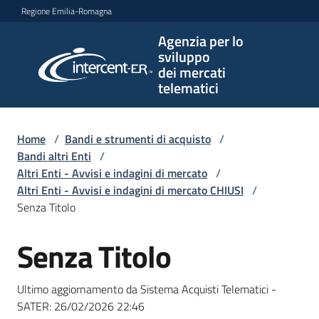
Vai al contenuto
Vai alla navigazione
Vai al footer
Regione Emilia-Romagna
Agenzia per lo
Agenzia
sviluppo
per lo
dei mercati
sviluppo
telematici
dei
mercati
telematici
Home
/
Bandi e strumenti di acquisto
/
Bandi altri Enti
/
Altri Enti - Avvisi e indagini di mercato
/
Altri Enti - Avvisi e indagini di mercato CHIUSI
/
L'Agenzia
Senza Titolo
Senza Titolo
Salta al contenuto
Bandi
e
Ultimo aggiornamento da Sistema Acquisti Telematici -
strumenti
SATER:
26/02/2026 22:46
di