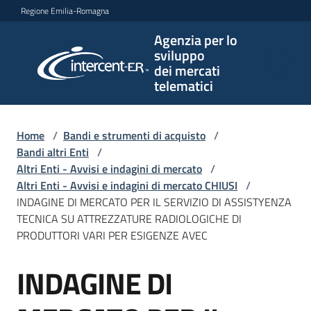
Vai al contenuto
Vai alla navigazione
Vai al footer
Regione Emilia-Romagna
Agenzia per lo
Agenzia
sviluppo
per lo
dei mercati
sviluppo
telematici
dei
mercati
telematici
Home
/
Bandi e strumenti di acquisto
/
Bandi altri Enti
/
Altri Enti - Avvisi e indagini di mercato
/
Altri Enti - Avvisi e indagini di mercato CHIUSI
/
L'Agenzia
INDAGINE DI MERCATO PER IL SERVIZIO DI ASSISTYENZA
TECNICA SU ATTREZZATURE RADIOLOGICHE DI
PRODUTTORI VARI PER ESIGENZE AVEC
Bandi
INDAGINE DI
e
Salta al contenuto
strumenti
di