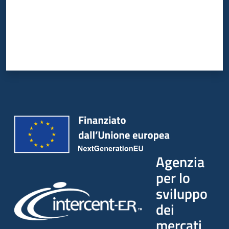
Agenzia
per lo
sviluppo
dei
mercati