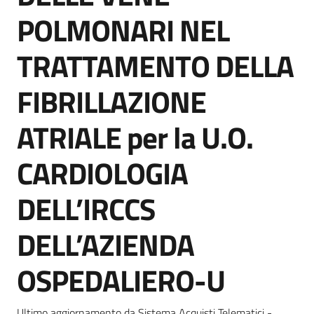
Seguici
POLMONARI NEL
su
TRATTAMENTO DELLA
FIBRILLAZIONE
ATRIALE per la U.O.
CARDIOLOGIA
DELL’IRCCS
DELL’AZIENDA
OSPEDALIERO-U
Ultimo aggiornamento da Sistema Acquisti Telematici -