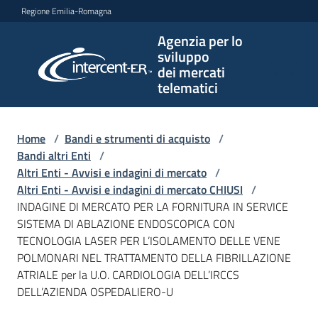
Vai al contenuto
Vai alla navigazione
Vai al footer
Regione Emilia-Romagna
Agenzia per lo
Agenzia
sviluppo
per lo
dei mercati
sviluppo
telematici
dei
mercati
telematici
Home
/
Bandi e strumenti di acquisto
/
Bandi altri Enti
/
Altri Enti - Avvisi e indagini di mercato
/
Altri Enti - Avvisi e indagini di mercato CHIUSI
/
L'Agenzia
INDAGINE DI MERCATO PER LA FORNITURA IN SERVICE
SISTEMA DI ABLAZIONE ENDOSCOPICA CON
TECNOLOGIA LASER PER L’ISOLAMENTO DELLE VENE
POLMONARI NEL TRATTAMENTO DELLA FIBRILLAZIONE
Bandi
ATRIALE per la U.O. CARDIOLOGIA DELL’IRCCS
e
DELL’AZIENDA OSPEDALIERO-U
strumenti
di