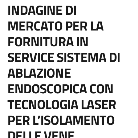
INDAGINE DI
acquisto
Salta al contenuto
MERCATO PER LA
Supporto
FORNITURA IN
SERVICE SISTEMA DI
Piattaforme
telematiche
ABLAZIONE
ENDOSCOPICA CON
TECNOLOGIA LASER
English
PER L’ISOLAMENTO
site
DELLE VENE