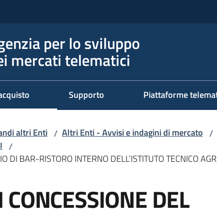
genzia per lo sviluppo
ei mercati telematici
acquisto
Supporto
Piattaforme telema
ndi altri Enti
Altri Enti - Avvisi e indagini di mercato
/
/
I
/
O DI BAR-RISTORO INTERNO DELL’ISTITUTO TECNICO AGRA
 CONCESSIONE DEL