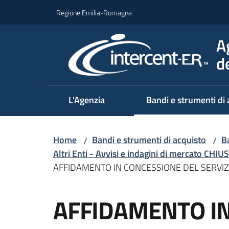
Vai al contenuto
Vai alla navigazione
Vai al footer
Regione Emilia-Romagna
A
d
L'Agenzia
Bandi e strumenti di 
Home
Bandi e strumenti di acquisto
Ba
/
/
Altri Enti - Avvisi e indagini di mercato CHIUS
AFFIDAMENTO IN CONCESSIONE DEL SERVIZI
Salta al contenuto
AFFIDAMENTO IN