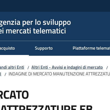
genzia per lo sviluppo
ei mercati telematici
acquisto
Supporto
Piattaforme telema
ndi altri Enti
Altri Enti - Avvisi e indagini di mercato
/
/
I
INDAGINE DI MERCATO MANUTENZIONE ATTREZZAT
/
RCATO
ATTREZZATURE EB