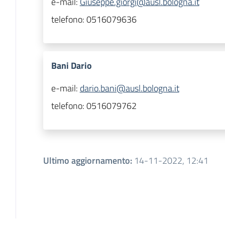
e-mail:
Giuseppe.giorgi@ausl.bologna.it
telefono:
0516079636
Bani Dario
e-mail:
dario.bani@ausl.bologna.it
telefono:
0516079762
Ultimo aggiornamento
:
14-11-2022, 12:41