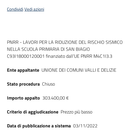
Seguici
Condividi
Vedi azioni
su
Dati del bando
PNRR - LAVORI PER LA RIDUZIONE DEL RISCHIO SISMICO
NELLA SCUOLA PRIMARIA DI SAN BIAGIO
C93I18000120001 finanziato dall’UE PNRR M4C1I3.3
Ente appaltante
UNIONE DEI COMUNI VALLI E DELIZIE
Stato procedura
Chiuso
Importo appalto
303.400,00 €
Criterio di aggiudicazione
Prezzo più basso
Data di pubblicazione a sistema
03/11/2022