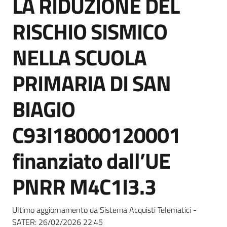
LA RIDUZIONE DEL
acquisto
RISCHIO SISMICO
Supporto
NELLA SCUOLA
PRIMARIA DI SAN
Piattaforme
BIAGIO
telematiche
C93I18000120001
finanziato dall’UE
PNRR M4C1I3.3
English
site
Ultimo aggiornamento da Sistema Acquisti Telematici -
SATER:
26/02/2026 22:45