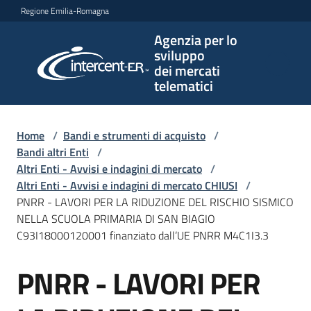
Vai al contenuto
Vai alla navigazione
Vai al footer
Regione Emilia-Romagna
Agenzia per lo
Agenzia
sviluppo
per lo
dei mercati
sviluppo
telematici
dei
mercati
telematici
Home
/
Bandi e strumenti di acquisto
/
Bandi altri Enti
/
Altri Enti - Avvisi e indagini di mercato
/
Altri Enti - Avvisi e indagini di mercato CHIUSI
/
L'Agenzia
PNRR - LAVORI PER LA RIDUZIONE DEL RISCHIO SISMICO
NELLA SCUOLA PRIMARIA DI SAN BIAGIO
C93I18000120001 finanziato dall’UE PNRR M4C1I3.3
Bandi
PNRR - LAVORI PER
e
Salta al contenuto
strumenti
di