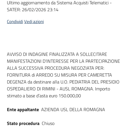
Ultimo aggiornamento da Sistema Acquisti Telematici -
acquisto
SATER:
26/02/2026 23:14
Condividi
Vedi azioni
Supporto
Piattaforme
Dati del bando
AVVISO DI INDAGINE FINALIZZATA A SOLLECITARE
telematiche
MANIFESTAZIONI D’INTERESSE PER LA PARTECIPAZIONE
ALLA SUCCESSIVA PROCEDURA NEGOZIATA PER:
FORNITURA di ARREDO SU MISURA PER CAMERETTA
DEGENZA da destinare alla U.O. PEDIATRIA DEL PRESIDIO
OSPEDALIERO DI RIMINI - AUSL ROMAGNA. Importo
stimato a base d’asta euro 150.000,00
English
site
Ente appaltante
AZIENDA USL DELLA ROMAGNA
Stato procedura
Chiuso