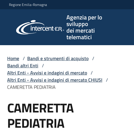
Vai al contenuto
Vai alla navigazione
Vai al footer
Regione Emilia-Romagna
Agenzia per lo
Agenzia
sviluppo
per lo
dei mercati
sviluppo
telematici
dei
mercati
telematici
Home
/
Bandi e strumenti di acquisto
/
Bandi altri Enti
/
Altri Enti - Avvisi e indagini di mercato
/
Altri Enti - Avvisi e indagini di mercato CHIUSI
/
L'Agenzia
CAMERETTA PEDIATRIA
CAMERETTA
Salta al contenuto
Bandi
e
PEDIATRIA
strumenti
di