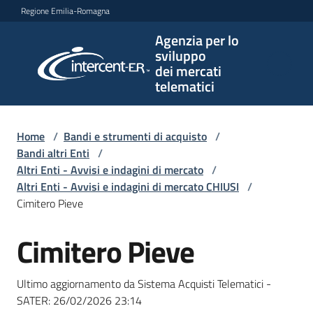
Vai al contenuto
Vai alla navigazione
Vai al footer
Regione Emilia-Romagna
Agenzia per lo
Agenzia
sviluppo
per lo
dei mercati
sviluppo
telematici
dei
mercati
telematici
Home
/
Bandi e strumenti di acquisto
/
Bandi altri Enti
/
Altri Enti - Avvisi e indagini di mercato
/
Altri Enti - Avvisi e indagini di mercato CHIUSI
/
L'Agenzia
Cimitero Pieve
Cimitero Pieve
Salta al contenuto
Bandi
e
Ultimo aggiornamento da Sistema Acquisti Telematici -
strumenti
SATER:
26/02/2026 23:14
di