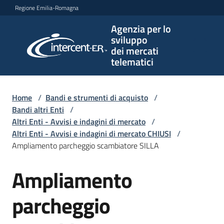
Vai al contenuto
Vai alla navigazione
Vai al footer
Regione Emilia-Romagna
Agenzia per lo
Agenzia
sviluppo
per lo
dei mercati
sviluppo
telematici
dei
mercati
telematici
Home
/
Bandi e strumenti di acquisto
/
Bandi altri Enti
/
Altri Enti - Avvisi e indagini di mercato
/
Altri Enti - Avvisi e indagini di mercato CHIUSI
/
L'Agenzia
Ampliamento parcheggio scambiatore SILLA
Ampliamento
Salta al contenuto
Bandi
e
parcheggio
strumenti
di