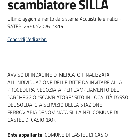
scambiatore SILLA
acquisto
Ultimo aggiornamento da Sistema Acquisti Telematici -
SATER:
26/02/2026 23:14
Supporto
Condividi
Vedi azioni
Piattaforme
telematiche
Dati del bando
AVVISO DI INDAGINE DI MERCATO FINALIZZATA
ALL'INDIVIDUAZIONE DELLE DITTE DA INVITARE ALLA
PROCEDURA NEGOZIATA, PER L'AMPLIAMENTO DEL
PARCHEGGIO "SCAMBIATORE" SITO IN LOCALITÀ PASSO
DEL SOLDATO A SERVIZIO DELLA STAZIONE
English
FERROVIARIA DENOMINATA SILLA NEL COMUNE DI
site
CASTEL DI CASIO (BO).
Ente appaltante
COMUNE DI CASTEL DI CASIO