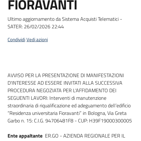
FIORAVANTI
acquisto
Ultimo aggiornamento da Sistema Acquisti Telematici -
SATER:
26/02/2026 22:44
Supporto
Condividi
Vedi azioni
Piattaforme
telematiche
Dati del bando
AVVISO PER LA PRESENTAZIONE DI MANIFESTAZIONI
D'INTERESSE AD ESSERE INVITATI ALLA SUCCESSIVA
PROCEDURA NEGOZIATA PER L'AFFIDAMENTO DEI
SEGUENTI LAVORI: Interventi di manutenzione
straordinaria di riqualificazione ed adeguamento dell’edificio
English
“Residenza universitaria Fioravanti” in Bologna, Via Greta
site
Garbo n. 15: C.I.G. 94706481F8 - CUP: H39F19000300005
Ente appaltante
ER.GO - AZIENDA REGIONALE PER IL