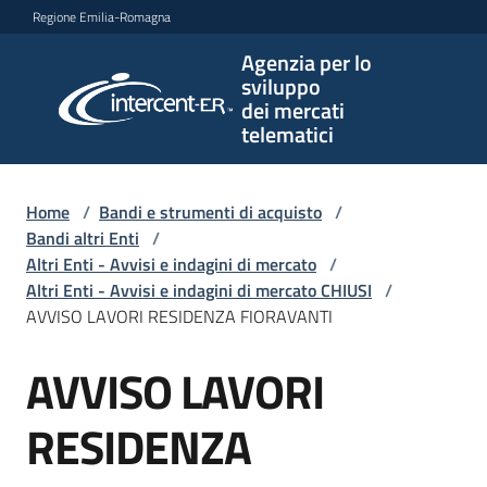
Vai al contenuto
Vai alla navigazione
Vai al footer
Regione Emilia-Romagna
Agenzia per lo
Agenzia
sviluppo
per lo
dei mercati
sviluppo
telematici
dei
mercati
telematici
Home
/
Bandi e strumenti di acquisto
/
Bandi altri Enti
/
Altri Enti - Avvisi e indagini di mercato
/
Altri Enti - Avvisi e indagini di mercato CHIUSI
/
L'Agenzia
AVVISO LAVORI RESIDENZA FIORAVANTI
AVVISO LAVORI
Salta al contenuto
Bandi
e
RESIDENZA
strumenti
di