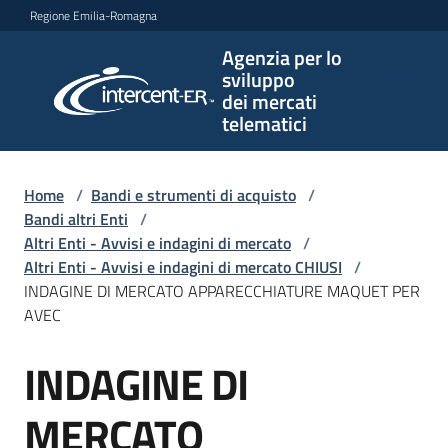
Vai al contenuto
Vai alla navigazione
Vai al footer
Regione Emilia-Romagna
Agenzia per lo
Agenzia
sviluppo
per lo
dei mercati
sviluppo
telematici
dei
mercati
telematici
Home
/
Bandi e strumenti di acquisto
/
Bandi altri Enti
/
Altri Enti - Avvisi e indagini di mercato
/
Altri Enti - Avvisi e indagini di mercato CHIUSI
/
L'Agenzia
INDAGINE DI MERCATO APPARECCHIATURE MAQUET PER
AVEC
INDAGINE DI
Bandi
Salta al contenuto
e
strumenti
MERCATO
di