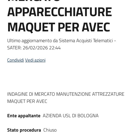
acquisto
APPARECCHIATURE
MAQUET PER AVEC
Supporto
Ultimo aggiornamento da Sistema Acquisti Telematici -
SATER:
26/02/2026 22:44
Piattaforme
telematiche
Condividi
Vedi azioni
Dati del bando
INDAGINE DI MERCATO MANUTENZIONE ATTREZZATURE
MAQUET PER AVEC
English
site
Ente appaltante
AZIENDA USL DI BOLOGNA
Stato procedura
Chiuso