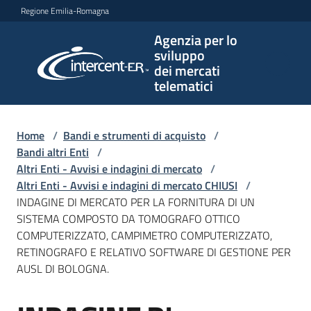
Vai al contenuto
Vai alla navigazione
Vai al footer
Regione Emilia-Romagna
Agenzia per lo
Agenzia
sviluppo
per lo
dei mercati
sviluppo
telematici
dei
mercati
telematici
Home
/
Bandi e strumenti di acquisto
/
Bandi altri Enti
/
Altri Enti - Avvisi e indagini di mercato
/
Altri Enti - Avvisi e indagini di mercato CHIUSI
/
L'Agenzia
INDAGINE DI MERCATO PER LA FORNITURA DI UN
SISTEMA COMPOSTO DA TOMOGRAFO OTTICO
COMPUTERIZZATO, CAMPIMETRO COMPUTERIZZATO,
RETINOGRAFO E RELATIVO SOFTWARE DI GESTIONE PER
Bandi
AUSL DI BOLOGNA.
e
strumenti
di
Salta al contenuto