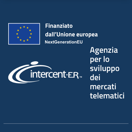
Agenzia
per lo
sviluppo
dei
mercati
telematici