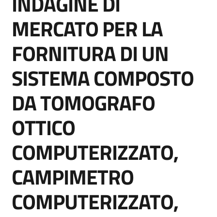
INDAGINE DI
acquisto
MERCATO PER LA
FORNITURA DI UN
Supporto
SISTEMA COMPOSTO
Piattaforme
DA TOMOGRAFO
telematiche
OTTICO
COMPUTERIZZATO,
CAMPIMETRO
English
site
COMPUTERIZZATO,