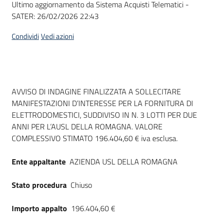
Ultimo aggiornamento da Sistema Acquisti Telematici -
acquisto
SATER:
26/02/2026 22:43
Condividi
Vedi azioni
Supporto
Piattaforme
Dati del bando
AVVISO DI INDAGINE FINALIZZATA A SOLLECITARE
telematiche
MANIFESTAZIONI D’INTERESSE PER LA FORNITURA DI
ELETTRODOMESTICI, SUDDIVISO IN N. 3 LOTTI PER DUE
ANNI PER L’AUSL DELLA ROMAGNA. VALORE
COMPLESSIVO STIMATO 196.404,60 € iva esclusa.
Ente appaltante
AZIENDA USL DELLA ROMAGNA
English
site
Stato procedura
Chiuso
Importo appalto
196.404,60 €