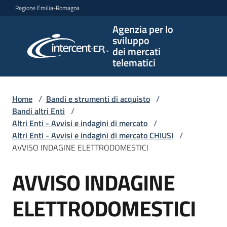
Vai al contenuto
Vai alla navigazione
Vai al footer
Regione Emilia-Romagna
Agenzia per lo
Agenzia
sviluppo
per lo
dei mercati
sviluppo
telematici
dei
mercati
telematici
Home
/
Bandi e strumenti di acquisto
/
Bandi altri Enti
/
Altri Enti - Avvisi e indagini di mercato
/
Altri Enti - Avvisi e indagini di mercato CHIUSI
/
L'Agenzia
AVVISO INDAGINE ELETTRODOMESTICI
AVVISO INDAGINE
Salta al contenuto
Bandi
e
ELETTRODOMESTICI
strumenti
di