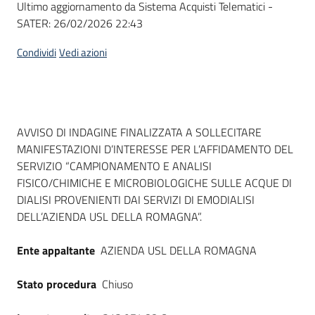
Ultimo aggiornamento da Sistema Acquisti Telematici -
acquisto
SATER:
26/02/2026 22:43
Condividi
Vedi azioni
Supporto
Piattaforme
Dati del bando
AVVISO DI INDAGINE FINALIZZATA A SOLLECITARE
telematiche
MANIFESTAZIONI D’INTERESSE PER L’AFFIDAMENTO DEL
SERVIZIO “CAMPIONAMENTO E ANALISI
FISICO/CHIMICHE E MICROBIOLOGICHE SULLE ACQUE DI
DIALISI PROVENIENTI DAI SERVIZI DI EMODIALISI
DELL’AZIENDA USL DELLA ROMAGNA”.
English
Ente appaltante
AZIENDA USL DELLA ROMAGNA
site
Stato procedura
Chiuso