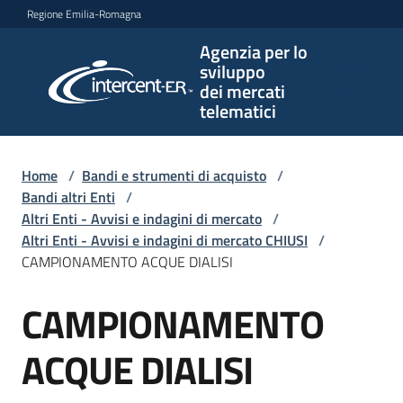
Vai al contenuto
Vai alla navigazione
Vai al footer
Regione Emilia-Romagna
Agenzia per lo
Agenzia
sviluppo
per lo
dei mercati
sviluppo
telematici
dei
mercati
telematici
Home
/
Bandi e strumenti di acquisto
/
Bandi altri Enti
/
Altri Enti - Avvisi e indagini di mercato
/
Altri Enti - Avvisi e indagini di mercato CHIUSI
/
L'Agenzia
CAMPIONAMENTO ACQUE DIALISI
CAMPIONAMENTO
Salta al contenuto
Bandi
e
ACQUE DIALISI
strumenti
di