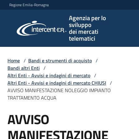
Vai al contenuto
Vai alla navigazione
Vai al footer
Regione Emilia-Romagna
Agenzia per lo
Agenzia
sviluppo
per lo
dei mercati
sviluppo
telematici
dei
mercati
telematici
Home
/
Bandi e strumenti di acquisto
/
Bandi altri Enti
/
Altri Enti - Avvisi e indagini di mercato
/
Altri Enti - Avvisi e indagini di mercato CHIUSI
/
L'Agenzia
AVVISO MANIFESTAZIONE NOLEGGIO IMPIANTO
TRATTAMENTO ACQUA
AVVISO
Bandi
Salta al contenuto
e
strumenti
MANIFESTAZIONE
di