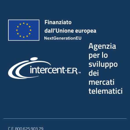
Agenzia
per lo
sviluppo
dei
mercati
telematici
C.F. 800.625.903.79