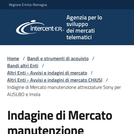
Vai al contenuto
Vai alla navigazione
Vai al footer
Regione Emilia-Romagna
Agenzia per lo
Agenzia
sviluppo
per lo
dei mercati
sviluppo
telematici
dei
mercati
telematici
Home
/
Bandi e strumenti di acquisto
/
Bandi altri Enti
/
Altri Enti - Avvisi e indagini di mercato
/
Altri Enti - Avvisi e indagini di mercato CHIUSI
/
L'Agenzia
Indagine di Mercato manutenzione attrezzature Sony per
AUSLBO e Imola
Indagine di Mercato
Bandi
Salta al contenuto
e
strumenti
manutenzione
di