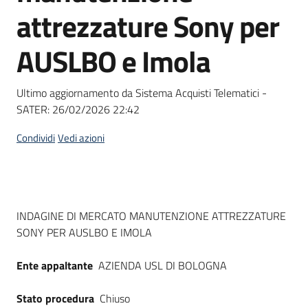
acquisto
attrezzature Sony per
AUSLBO e Imola
Supporto
Ultimo aggiornamento da Sistema Acquisti Telematici -
SATER:
26/02/2026 22:42
Piattaforme
telematiche
Condividi
Vedi azioni
Dati del bando
INDAGINE DI MERCATO MANUTENZIONE ATTREZZATURE
SONY PER AUSLBO E IMOLA
English
site
Ente appaltante
AZIENDA USL DI BOLOGNA
Stato procedura
Chiuso