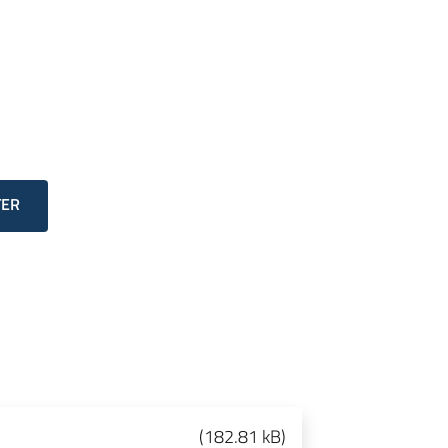
TER
(
182.81 kB
)