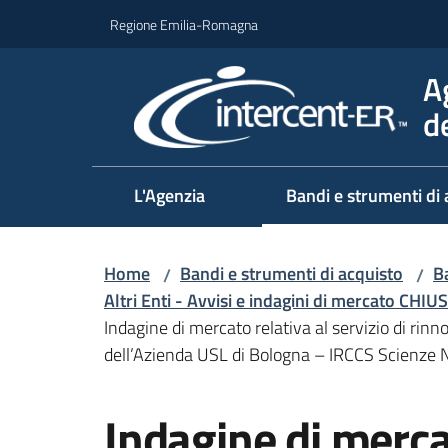
Vai al contenuto
Vai alla navigazione
Vai al footer
Regione Emilia-Romagna
A
d
L'Agenzia
Bandi e strumenti di 
Home
Bandi e strumenti di acquisto
Ba
/
/
Altri Enti - Avvisi e indagini di mercato CHIUS
Indagine di mercato relativa al servizio di ri
dell’Azienda USL di Bologna – IRCCS Scienze 
Salta al contenuto
Indagine di merca