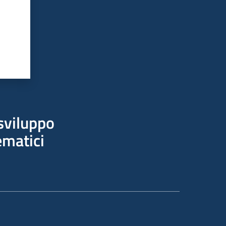
sviluppo
ematici