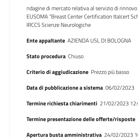
Dati del bando
ndagine di mercato relativa al servizio di rinnov
EUSOMA “Breast Center Certification Italcert Sc
IRCCS Scienze Neurologiche
Ente appaltante
AZIENDA USL DI BOLOGNA
Stato procedura
Chiuso
Criterio di aggiudicazione
Prezzo più basso
Data di pubblicazione a sistema
06/02/2023
Termine richiesta chiarimenti
21/02/2023 12:
Termine presentazione delle offerte/risposte
Apertura busta amministrativa
24/02/2023 1