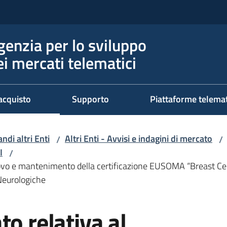
genzia per lo sviluppo
ei mercati telematici
acquisto
Supporto
Piattaforme telema
ndi altri Enti
Altri Enti - Avvisi e indagini di mercato
/
/
I
/
nnovo e mantenimento della certificazione EUSOMA “Breast Cen
Neurologiche
to relativa al