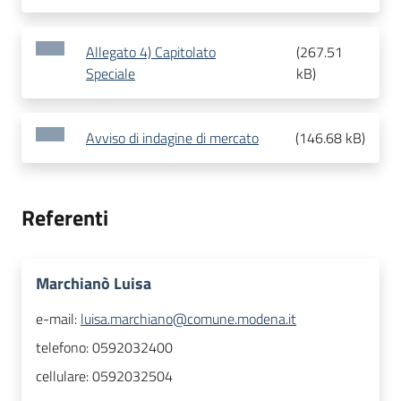
Allegato 4) Capitolato
(
267.51
Speciale
kB
)
Avviso di indagine di mercato
(
146.68 kB
)
Referenti
Marchianò Luisa
e-mail:
luisa.marchiano@comune.modena.it
telefono:
0592032400
cellulare:
0592032504