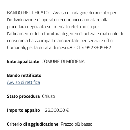
Seguici
Dati del bando
su
BANDO RETTIFICATO - Avviso di indagine di mercato per
l’individuazione di operatori economici da invitare alla
procedura negoziata sul mercato elettronico per
l’affidamento della fornitura di generi di pulizia e materiale di
consumo a basso impatto ambientale per servizi e uffici
Comunali, per la durata di mesi 48 - CIG: 9523305FE2
Ente appaltante
COMUNE DI MODENA
Bando rettificato
Avviso di rettifica
Stato procedura
Chiuso
Importo appalto
128.360,00 €
Criterio di aggiudicazione
Prezzo più basso