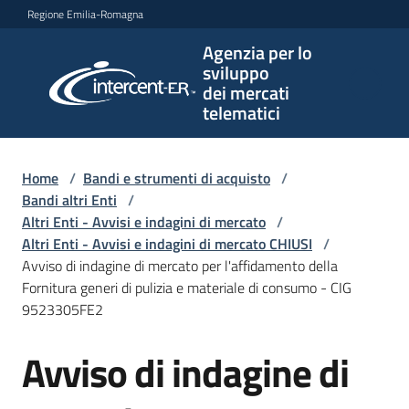
Vai al contenuto
Vai alla navigazione
Vai al footer
Regione Emilia-Romagna
Agenzia per lo
Agenzia
sviluppo
per lo
dei mercati
sviluppo
telematici
dei
mercati
telematici
Home
/
Bandi e strumenti di acquisto
/
Bandi altri Enti
/
Altri Enti - Avvisi e indagini di mercato
/
Altri Enti - Avvisi e indagini di mercato CHIUSI
/
L'Agenzia
Avviso di indagine di mercato per l'affidamento della
Fornitura generi di pulizia e materiale di consumo - CIG
9523305FE2
Bandi
Avviso di indagine di
e
Salta al contenuto
strumenti
di