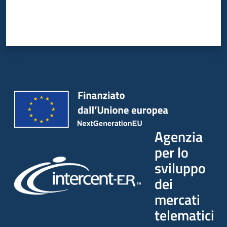
Agenzia
per lo
sviluppo
dei
mercati
telematici