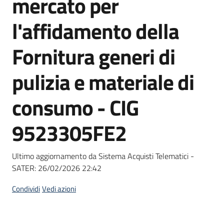
mercato per
acquisto
l'affidamento della
Supporto
Fornitura generi di
pulizia e materiale di
Piattaforme
consumo - CIG
telematiche
9523305FE2
Ultimo aggiornamento da Sistema Acquisti Telematici -
SATER:
26/02/2026 22:42
English
site
Condividi
Vedi azioni