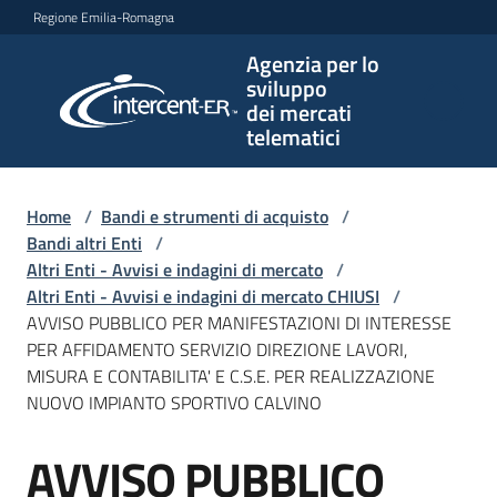
Vai al contenuto
Vai alla navigazione
Vai al footer
Regione Emilia-Romagna
Agenzia per lo
Agenzia
sviluppo
per lo
dei mercati
sviluppo
telematici
dei
mercati
telematici
Home
/
Bandi e strumenti di acquisto
/
Bandi altri Enti
/
Altri Enti - Avvisi e indagini di mercato
/
Altri Enti - Avvisi e indagini di mercato CHIUSI
/
L'Agenzia
AVVISO PUBBLICO PER MANIFESTAZIONI DI INTERESSE
PER AFFIDAMENTO SERVIZIO DIREZIONE LAVORI,
MISURA E CONTABILITA' E C.S.E. PER REALIZZAZIONE
NUOVO IMPIANTO SPORTIVO CALVINO
Bandi
e
AVVISO PUBBLICO
strumenti
Salta al contenuto
di