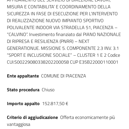
Dati del bando
MISURA E CONTABILITA’ E COORDINAMENTO DELLA
SICUREZZA IN FASE DI ESECUZIONE PER L’INTERVENTO
DI REALIZZAZIONE NUOVO IMPIANTO SPORTIVO
POLIVALENTE INDOOR VIA STRADELLA 51, PIACENZA –
“CALVINO”. Investimento finanziato dal PIANO NAZIONALE
DI RIPRESA E RESILIENZA (PNRR) – NEXT
GENERATIONUE. MISSIONE 5. COMPONENTE 2.3 INV. 3.1
“SPORT E INCLUSIONE SOCIALE” – CLUSTER 1 E 2 Codice
CUI:S00229080338202200058 CUP E35B22000110001
Ente appaltante
COMUNE DI PIACENZA
Stato procedura
Chiuso
Importo appalto
152.817,50 €
Criterio di aggiudicazione
Offerta economicamente più
vantaggiosa