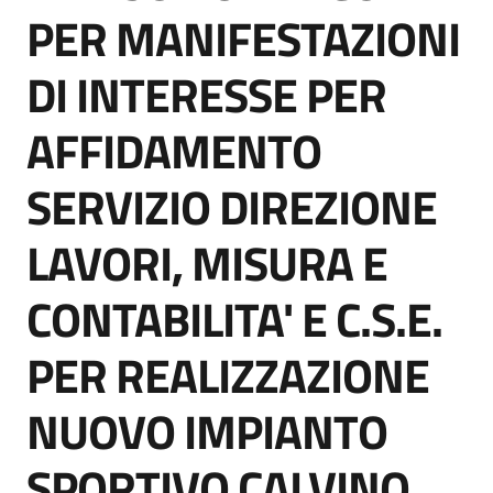
acquisto
PER MANIFESTAZIONI
DI INTERESSE PER
Supporto
AFFIDAMENTO
SERVIZIO DIREZIONE
Piattaforme
telematiche
LAVORI, MISURA E
CONTABILITA' E C.S.E.
PER REALIZZAZIONE
English
NUOVO IMPIANTO
site
SPORTIVO CALVINO