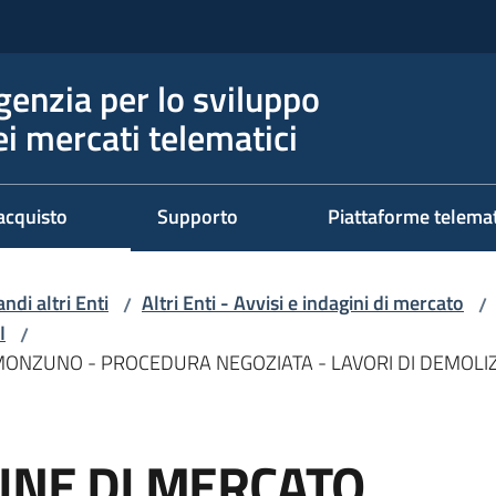
genzia per lo sviluppo
ei mercati telematici
acquisto
Supporto
Piattaforme telema
ndi altri Enti
Altri Enti - Avvisi e indagini di mercato
/
/
I
/
 MONZUNO - PROCEDURA NEGOZIATA - LAVORI DI DEMOLIZ
GINE DI MERCATO