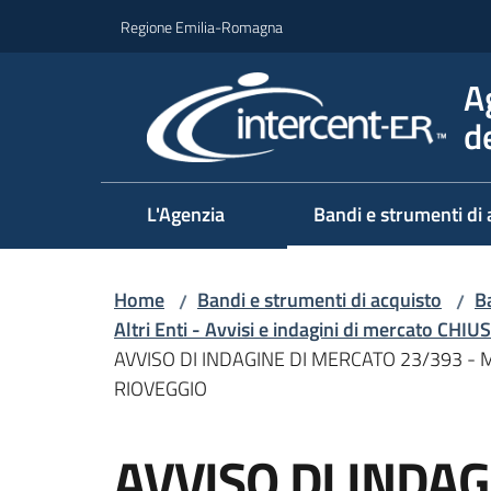
Vai al contenuto
Vai alla navigazione
Vai al footer
Regione Emilia-Romagna
A
d
L'Agenzia
Bandi e strumenti di 
Home
Bandi e strumenti di acquisto
Ba
/
/
Altri Enti - Avvisi e indagini di mercato CHIUS
AVVISO DI INDAGINE DI MERCATO 23/393 -
RIOVEGGIO
Salta al contenuto
AVVISO DI INDA