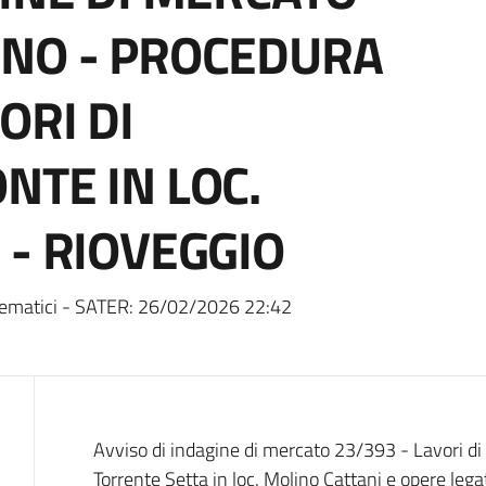
UNO - PROCEDURA
ORI DI
NTE IN LOC.
 - RIOVEGGIO
ematici - SATER:
26/02/2026 22:42
Dati del bando
Avviso di indagine di mercato 23/393 - Lavori di
Torrente Setta in loc. Molino Cattani e opere legat