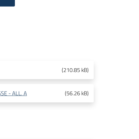
(
210.85 kB
)
E - ALL. A
(
56.26 kB
)