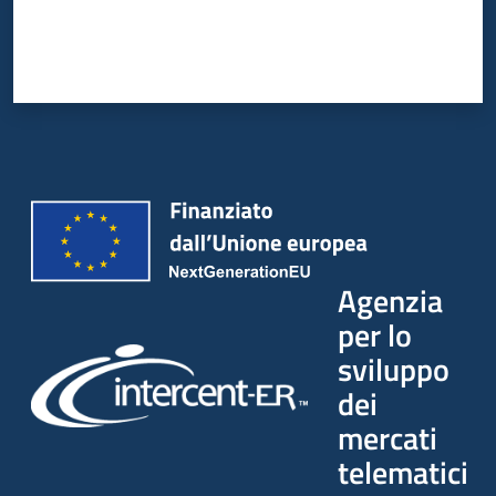
Agenzia
per lo
sviluppo
dei
mercati
telematici