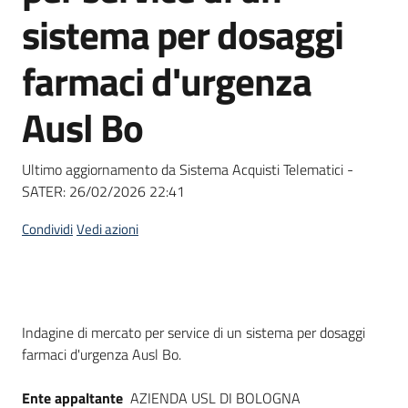
acquisto
sistema per dosaggi
farmaci d'urgenza
Supporto
Ausl Bo
Piattaforme
Ultimo aggiornamento da Sistema Acquisti Telematici -
telematiche
SATER:
26/02/2026 22:41
Condividi
Vedi azioni
English
Dati del bando
Indagine di mercato per service di un sistema per dosaggi
site
farmaci d'urgenza Ausl Bo.
Ente appaltante
AZIENDA USL DI BOLOGNA