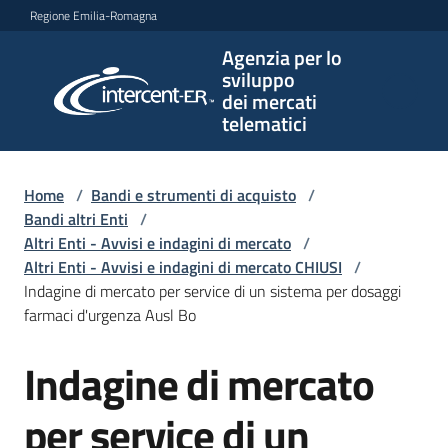
Vai al contenuto
Vai alla navigazione
Vai al footer
Regione Emilia-Romagna
Agenzia per lo
Agenzia
sviluppo
per lo
dei mercati
sviluppo
telematici
dei
mercati
telematici
Home
/
Bandi e strumenti di acquisto
/
Bandi altri Enti
/
Altri Enti - Avvisi e indagini di mercato
/
Altri Enti - Avvisi e indagini di mercato CHIUSI
/
L'Agenzia
Indagine di mercato per service di un sistema per dosaggi
farmaci d'urgenza Ausl Bo
Indagine di mercato
Bandi
Salta al contenuto
e
strumenti
per service di un
di