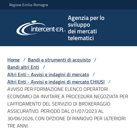
Vai al contenuto
Vai alla navigazione
Vai al footer
Regione Emilia-Romagna
Agenzia per lo
Agenzia
sviluppo
per lo
dei mercati
sviluppo
telematici
dei
mercati
telematici
Home
/
Bandi e strumenti di acquisto
/
Bandi altri Enti
/
Altri Enti - Avvisi e indagini di mercato
/
Altri Enti - Avvisi e indagini di mercato CHIUSI
/
L'Agenzia
AVVISO PER FORMAZIONE ELENCO OPERATORI
ECONOMICI DA INVITARE A PROCEDURA NEGOZIATA PER
L’AFFIDAMENTO DEL SERVIZIO DI BROKERAGGIO
ASSICURATIVO. PERIODO DAL 01/07/2023 AL
Bandi
30/06/2026, CON OPZIONE DI RINNOVO PER ULTERIORI
e
TRE ANNI.
strumenti
di