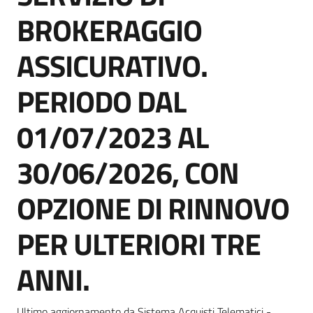
Seguici
BROKERAGGIO
su
ASSICURATIVO.
PERIODO DAL
01/07/2023 AL
30/06/2026, CON
OPZIONE DI RINNOVO
PER ULTERIORI TRE
ANNI.
Ultimo aggiornamento da Sistema Acquisti Telematici -