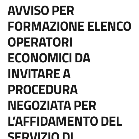
AVVISO PER
acquisto
Salta al contenuto
FORMAZIONE ELENCO
Supporto
OPERATORI
ECONOMICI DA
Piattaforme
telematiche
INVITARE A
PROCEDURA
NEGOZIATA PER
English
L’AFFIDAMENTO DEL
site
SERVIZIO DI