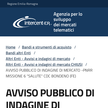
Vai al contenuto
Vai alla navigazione
Vai al footer
Regione Emilia-Romagna
Agenzia per lo
Agenzia
sviluppo
per lo
dei mercati
sviluppo
telematici
dei
mercati
telematici
Home
/
Bandi e strumenti di acquisto
/
Bandi altri Enti
/
Altri Enti - Avvisi e indagini di mercato
/
Altri Enti - Avvisi e indagini di mercato CHIUSI
/
L'Agenzia
AVVISO PUBBLICO DI INDAGINE DI MERCATO -PNRR
MISSIONE 6 "SALUTE" CDC BONDENO (FE)
AVVISO PUBBLICO DI
Bandi
Salta al contenuto
e
strumenti
INDAGINE DI
di