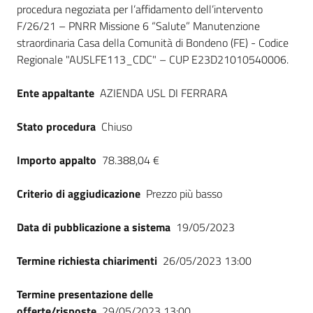
procedura negoziata per l’affidamento dell’intervento
Seguici
F/26/21 – PNRR Missione 6 “Salute” Manutenzione
su
straordinaria Casa della Comunità di Bondeno (FE) - Codice
Regionale "AUSLFE113_CDC" – CUP E23D21010540006.
Ente appaltante
AZIENDA USL DI FERRARA
Stato procedura
Chiuso
Importo appalto
78.388,04 €
Criterio di aggiudicazione
Prezzo più basso
Data di pubblicazione a sistema
19/05/2023
Termine richiesta chiarimenti
26/05/2023 13:00
Termine presentazione delle
offerte/risposte
29/05/2023 13:00