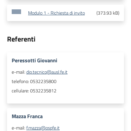
Modulo 1 - Richiesta di invito
(
373.93 kB
)
Referenti
Peressotti Giovanni
e-mail:
dip.tecnico@ausl.fe.it
telefono:
0532235800
cellulare:
0532235812
Mazza Franca
e-mail:
f.mazza@ospfe.it