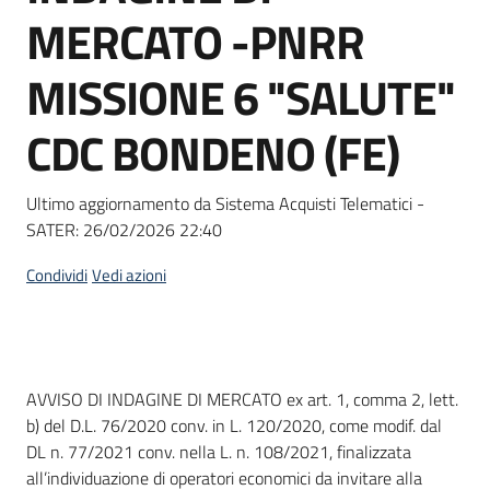
acquisto
MERCATO -PNRR
MISSIONE 6 "SALUTE"
Supporto
CDC BONDENO (FE)
Piattaforme
Ultimo aggiornamento da Sistema Acquisti Telematici -
telematiche
SATER:
26/02/2026 22:40
Condividi
Vedi azioni
English
Dati del bando
AVVISO DI INDAGINE DI MERCATO ex art. 1, comma 2, lett.
site
b) del D.L. 76/2020 conv. in L. 120/2020, come modif. dal
DL n. 77/2021 conv. nella L. n. 108/2021, finalizzata
all’individuazione di operatori economici da invitare alla