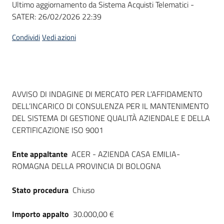
Ultimo aggiornamento da Sistema Acquisti Telematici -
acquisto
SATER:
26/02/2026 22:39
Condividi
Vedi azioni
Supporto
Piattaforme
Dati del bando
AVVISO DI INDAGINE DI MERCATO PER L’AFFIDAMENTO
telematiche
DELL’INCARICO DI CONSULENZA PER IL MANTENIMENTO
DEL SISTEMA DI GESTIONE QUALITÀ AZIENDALE E DELLA
CERTIFICAZIONE ISO 9001
Ente appaltante
ACER - AZIENDA CASA EMILIA-
ROMAGNA DELLA PROVINCIA DI BOLOGNA
English
site
Stato procedura
Chiuso
Importo appalto
30.000,00 €