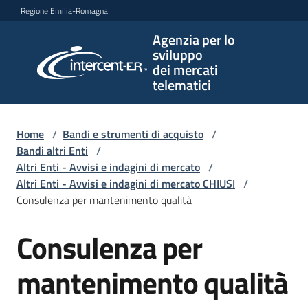
Vai al contenuto
Vai alla navigazione
Vai al footer
Regione Emilia-Romagna
Agenzia per lo
Agenzia
sviluppo
per lo
dei mercati
sviluppo
telematici
dei
mercati
telematici
Home
/
Bandi e strumenti di acquisto
/
Bandi altri Enti
/
Altri Enti - Avvisi e indagini di mercato
/
Altri Enti - Avvisi e indagini di mercato CHIUSI
/
L'Agenzia
Consulenza per mantenimento qualità
Consulenza per
Salta al contenuto
Bandi
e
mantenimento qualità
strumenti
di