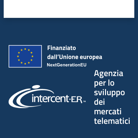
Agenzia
per lo
sviluppo
dei
mercati
telematici