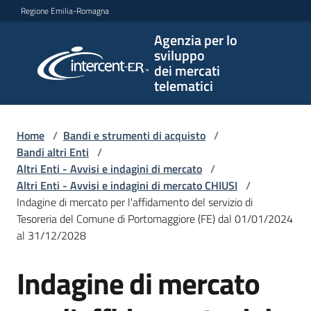
Vai al contenuto
Vai alla navigazione
Vai al footer
Regione Emilia-Romagna
Agenzia per lo
Agenzia
sviluppo
per lo
dei mercati
sviluppo
telematici
dei
mercati
telematici
Home
/
Bandi e strumenti di acquisto
/
Bandi altri Enti
/
Altri Enti - Avvisi e indagini di mercato
/
Altri Enti - Avvisi e indagini di mercato CHIUSI
/
L'Agenzia
Indagine di mercato per l'affidamento del servizio di
Tesoreria del Comune di Portomaggiore (FE) dal 01/01/2024
al 31/12/2028
Bandi
Indagine di mercato
e
Salta al contenuto
strumenti
di