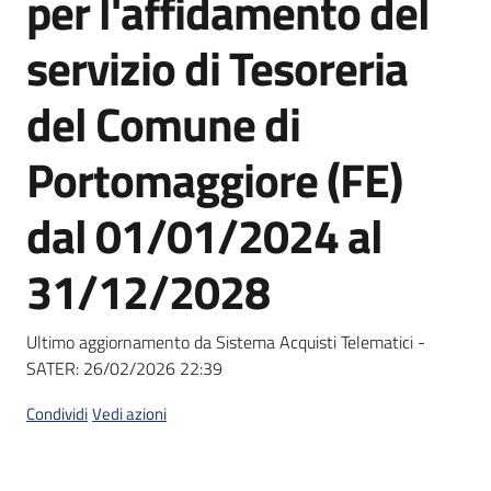
per l'affidamento del
acquisto
servizio di Tesoreria
Supporto
del Comune di
Portomaggiore (FE)
Piattaforme
dal 01/01/2024 al
telematiche
31/12/2028
Ultimo aggiornamento da Sistema Acquisti Telematici -
SATER:
26/02/2026 22:39
English
site
Condividi
Vedi azioni