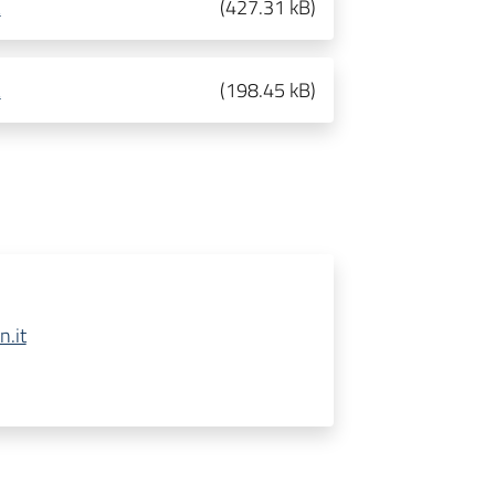
A
(
427.31 kB
)
A
(
198.45 kB
)
.it