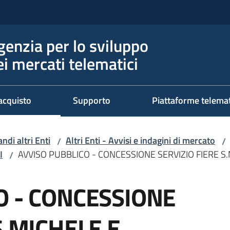
genzia per lo sviluppo
ei mercati telematici
acquisto
Supporto
Piattaforme telema
ndi altri Enti
Altri Enti - Avvisi e indagini di mercato
/
/
I
AVVISO PUBBLICO - CONCESSIONE SERVIZIO FIERE S
/
O - CONCESSIONE
S.MICHELE E