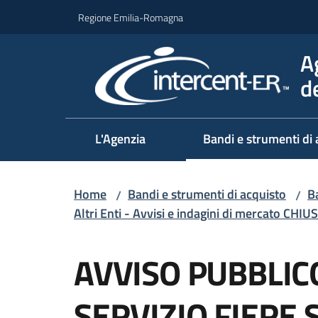
Vai al contenuto
Vai alla navigazione
Vai al footer
Regione Emilia-Romagna
A
d
L'Agenzia
Bandi e strumenti di 
Home
Bandi e strumenti di acquisto
Ba
/
/
Altri Enti - Avvisi e indagini di mercato CHIUS
Salta al contenuto
AVVISO PUBBLIC
SERVIZIO FIERE 