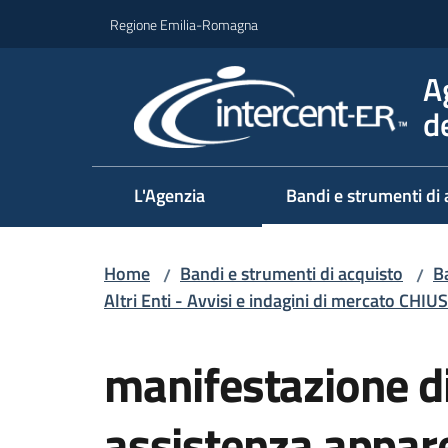
Vai al contenuto
Vai alla navigazione
Vai al footer
Regione Emilia-Romagna
A
d
L'Agenzia
Bandi e strumenti di 
Home
Bandi e strumenti di acquisto
Ba
/
/
Altri Enti - Avvisi e indagini di mercato CHIUS
Salta al contenuto
manifestazione di
assistenza appar