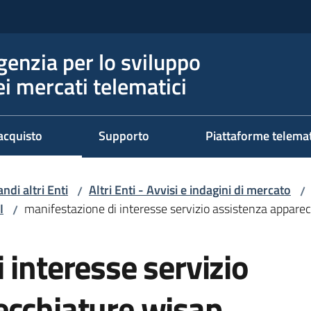
genzia per lo sviluppo
ei mercati telematici
acquisto
Supporto
Piattaforme telema
ndi altri Enti
Altri Enti - Avvisi e indagini di mercato
/
/
I
manifestazione di interesse servizio assistenza appare
/
 interesse servizio
ecchiature wisap