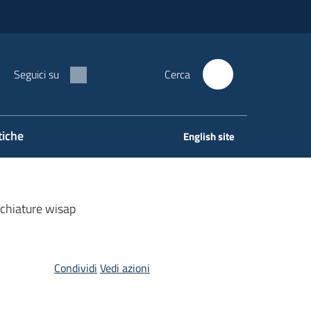
Seguici su
Cerca
tiche
English site
cchiature wisap
Condividi
Vedi azioni