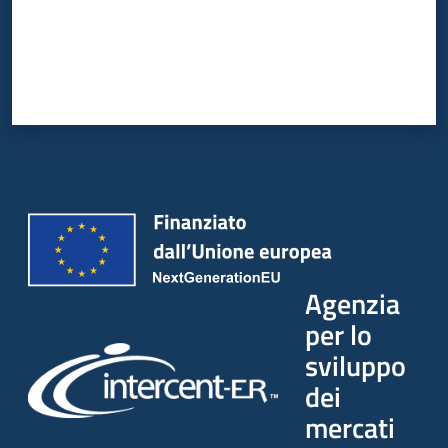
Agenzia
per lo
sviluppo
dei
mercati