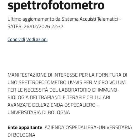
spettrofotometro
acquisto
Ultimo aggiornamento da Sistema Acquisti Telematici -
SATER:
26/02/2026 22:37
Supporto
Condividi
Vedi azioni
Piattaforme
telematiche
Dati del bando
MANIFESTAZIONE DI INTERESSE PER LA FORNITURA DI
UNO SPETTROFOTOMETRO UV-VIS PER MICRO VOLUMI
PER LE NECESSITÀ DEL LABORATORIO DI IMMUNO-
BIOLOGIA DEI TRAPIANTI E TERAPIE CELLULARI
AVANZATE DELL’AZIENDA OSPEDALIERO -
English
UNIVERSITARIA DI BOLOGNA
site
Ente appaltante
AZIENDA OSPEDALIERA-UNIVERSITARIA
DI BOLOGNA