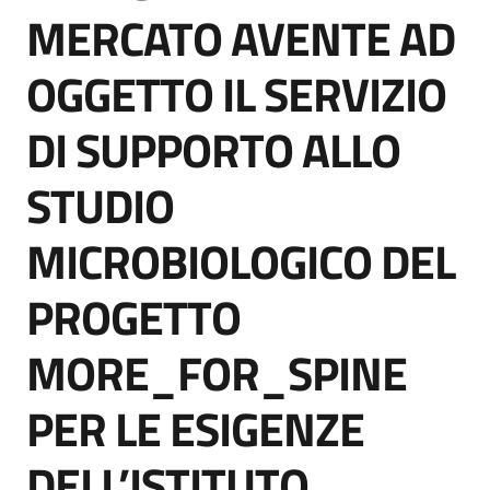
acquisto
MERCATO AVENTE AD
OGGETTO IL SERVIZIO
Supporto
DI SUPPORTO ALLO
STUDIO
Piattaforme
telematiche
MICROBIOLOGICO DEL
PROGETTO
MORE_FOR_SPINE
English
PER LE ESIGENZE
site
DELL’ISTITUTO