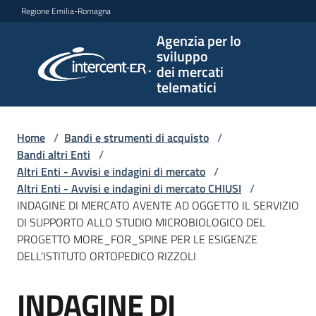
Vai al contenuto
Vai alla navigazione
Vai al footer
Regione Emilia-Romagna
Agenzia per lo
Agenzia
sviluppo
per lo
dei mercati
sviluppo
telematici
dei
mercati
telematici
Home
/
Bandi e strumenti di acquisto
/
Bandi altri Enti
/
Altri Enti - Avvisi e indagini di mercato
/
Altri Enti - Avvisi e indagini di mercato CHIUSI
/
L'Agenzia
INDAGINE DI MERCATO AVENTE AD OGGETTO IL SERVIZIO
DI SUPPORTO ALLO STUDIO MICROBIOLOGICO DEL
PROGETTO MORE_FOR_SPINE PER LE ESIGENZE
DELL’ISTITUTO ORTOPEDICO RIZZOLI
Bandi
e
INDAGINE DI
strumenti
Salta al contenuto
di