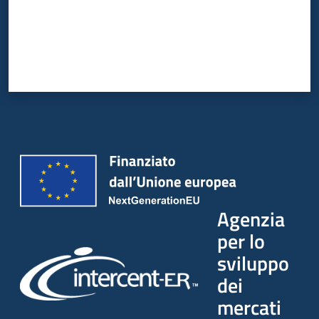
Agenzia
per lo
sviluppo
dei
mercati