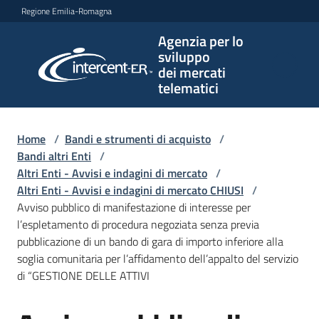
Vai al contenuto
Vai alla navigazione
Vai al footer
Regione Emilia-Romagna
Agenzia per lo
Agenzia
sviluppo
per lo
dei mercati
sviluppo
telematici
dei
mercati
telematici
Home
/
Bandi e strumenti di acquisto
/
Bandi altri Enti
/
Altri Enti - Avvisi e indagini di mercato
/
Altri Enti - Avvisi e indagini di mercato CHIUSI
/
L'Agenzia
Avviso pubblico di manifestazione di interesse per
l’espletamento di procedura negoziata senza previa
pubblicazione di un bando di gara di importo inferiore alla
soglia comunitaria per l’affidamento dell’appalto del servizio
Bandi
di “GESTIONE DELLE ATTIVI
e
strumenti
di
Salta al contenuto