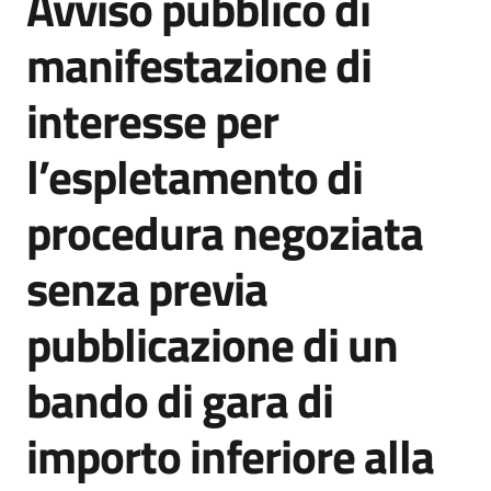
Avviso pubblico di
acquisto
manifestazione di
interesse per
Supporto
l’espletamento di
Piattaforme
procedura negoziata
telematiche
senza previa
pubblicazione di un
bando di gara di
English
site
importo inferiore alla