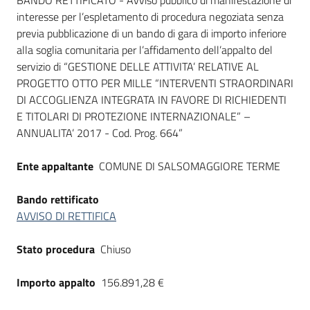
Dati del bando
BANDO RETTIFICATO - Avviso pubblico di manifestazione di
interesse per l’espletamento di procedura negoziata senza
previa pubblicazione di un bando di gara di importo inferiore
alla soglia comunitaria per l’affidamento dell’appalto del
servizio di “GESTIONE DELLE ATTIVITA’ RELATIVE AL
PROGETTO OTTO PER MILLE “INTERVENTI STRAORDINARI
DI ACCOGLIENZA INTEGRATA IN FAVORE DI RICHIEDENTI
E TITOLARI DI PROTEZIONE INTERNAZIONALE” –
ANNUALITA’ 2017 - Cod. Prog. 664”
Ente appaltante
COMUNE DI SALSOMAGGIORE TERME
Bando rettificato
AVVISO DI RETTIFICA
Stato procedura
Chiuso
Importo appalto
156.891,28 €